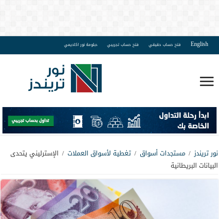
English
فتح حساب حقيقي
فتح حساب تجريبي
دبلومة نور اكاديمي
نور تريندز
/
مستجدات أسواق
/
تغطية لأسواق العملات
/
الإسترليني يتحدى
البيانات البريطانية