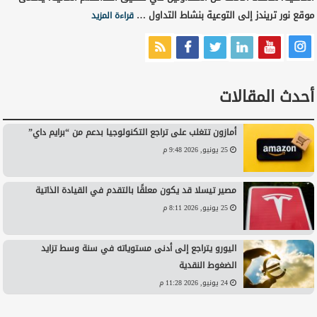
موقع نور تريندز إلى التوعية بنشاط التداول …
قراءة المزيد
أحدث المقالات
أمازون تتغلب على تراجع التكنولوجيا بدعم من “برايم داي”
25 يونيو, 2026 9:48 م
مصير تيسلا قد يكون معلقًا بالتقدم في القيادة الذاتية
25 يونيو, 2026 8:11 م
اليورو يتراجع إلى أدنى مستوياته في سنة وسط تزايد
الضغوط النقدية
24 يونيو, 2026 11:28 م