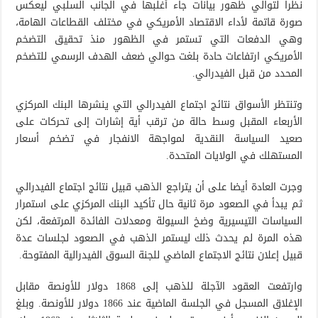
نظرا لتوالي ظهور بيانات جاء أغلبها في الجانب السلبي ليعكس
صورة قاتمة لأداء الاقتصاد الأمريكي في مختلف القطاعات الهامة،
وهي الدفعات التي تستمر في الظهور منذ تحقيق التضخم
الأمريكي ارتفاعات حادة بلغت حوالي ضعف الهدف الرسمي للتضخم
المحدد من قبل الفيدرالي.
وتنتظر الأسواق نتائج اجتماع الفيدرالي التي ينشرها البنك المركزي
الأربعاء المقبل وسط حالة من ترقب أية إشارات إلى تحركات على
صعيد السياسة النقدية لمواجهة الانفجار في تضخم أسعار
المستهلك في الولايات المتحدة.
وجرت العادة أيضا على أن يتراجع الذهب قبيل نتائج اجتماع الفيدرالي
ثم يبدأ في الصعود مرة ثانية حال تأكيد البنك المركزي على استمرار
السياسات التيسيرية وضخ السيولة ومعدلات الفائدة المرتفعة، لكن
هذه المرة لم يحدث ذلك ليستمر الذهب في الصعود لجلسات عدة
قبيل إعلان نتائج الاجتماع الماضي للجنة السوق الفيدرالية المفتوحة.
وارتفعت العقود الآجلة للذهب إلى 1868 دولار للأونصة مقابل
الإغلاق المسجل في الجلسة الماضية عند 1866 دولار للأونصة. وبلغ