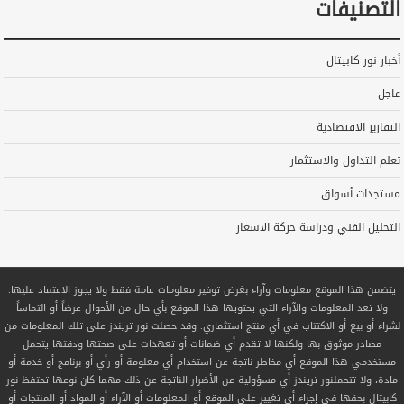
التصنيفات
أخبار نور كابيتال
عاجل
التقارير الاقتصادية
تعلم التداول والاستثمار
مستجدات أسواق
التحليل الفني ودراسة حركة الاسعار
يتضمن هذا الموقع معلومات وآراء بغرض توفير معلومات عامة فقط ولا يجوز الاعتماد عليها.
ولا تعد المعلومات والآراء التي يحتويها هذا الموقع بأي حال من الأحوال عرضاً أو التماساً
لشراء أو بيع أو الاكتتاب في أي منتج استثماري. وقد حصلت نور تريندز على تلك المعلومات من
مصادر موثوق بها ولكنها لا تقدم أي ضمانات أو تعهدات على صحتها ودقتها يتحمل
مستخدمي هذا الموقع أي مخاطر ناتجة عن استخدام أي معلومة أو رأي أو برنامج أو خدمة أو
مادة، ولا تتحملنور تريندز أي مسؤولية عن الأضرار الناتجة عن ذلك مهما كان نوعها تحتفظ نور
كابيتال بحقها في إجراء أي تغيير على الموقع أو المعلومات أو الآراء أو المواد أو المنتجات أو