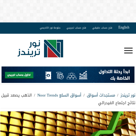
English
فتح حساب حقيقي
فتح حساب تجريبي
دبلومة نور اكاديمي
نور تريندز
/
مستجدات أسواق
/
أسواق السلع Noor Trends
/
الذهب يصعد قبيل
نتائج اجتماع الفيدرالي