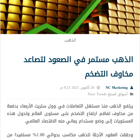
الذهب
الذهب مستمر في الصعود لتصاعد
مخاوف التضخم
NC Marketing
20 أكتوبر, 2021 9:23 م
أسواق السلع Noor Trends
يرتفع الذهب منذ مستهل التعاملات في وول ستريت الأربعاء بدفعة
من مخاوف تفاقم ارتفاع التضخم على مستوى العالم وتحول هذه
المستويات إلى وضع مستدام يعاني منه الاقتصاد العالمي.
وحققت العقود الآجلة للذهب مكاسب بحوالي 1.00% مستفيدا من