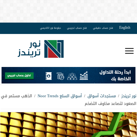
English
فتح حساب حقيقي
فتح حساب تجريبي
دبلومة نور اكاديمي
نور تريندز
/
مستجدات أسواق
/
أسواق السلع Noor Trends
/
الذهب مستمر في
الصعود لتصاعد مخاوف التضخم