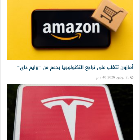
أمازون تتغلب على تراجع التكنولوجيا بدعم من “برايم داي”
25 يونيو, 2026 9:48 م