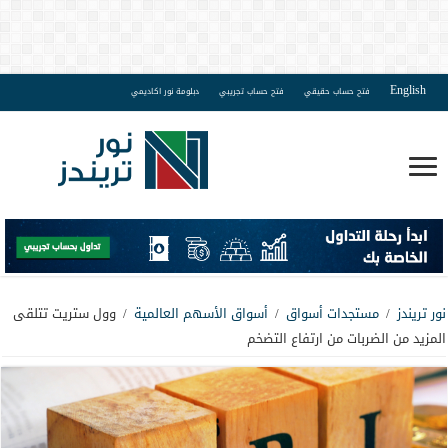
English
فتح حساب حقيقي
فتح حساب تجريبي
دبلومة نور اكاديمي
نور تريندز
/
مستجدات أسواق
/
أسواق الأسهم العالمية
/
وول ستريت تتلقى
المزيد من الضربات من ارتفاع التضخم