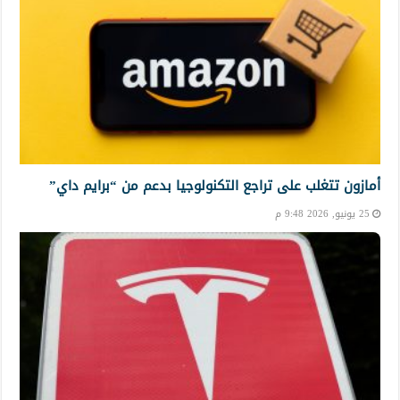
أمازون تتغلب على تراجع التكنولوجيا بدعم من “برايم داي”
25 يونيو, 2026 9:48 م