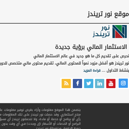
موقع نور تريندز
الاستثمار المالي برؤية جديدة
نحرص على تقديم كل ما هو جديد في عالم الاستثمار المالي
نور تريندز هو أفضل مزود نمواً للمحتوى المالي، تقديم محتوى مالي متخصص للدور
بنشاط التداول …
قراءة المزيد
يتضمن هذا الموقع معلومات وآراء بغرض توفير معلومات عامة ف
منتج استثماري. وقد حصلت نور تريندز على تلك المعلومات
رأي أو برنامج أو خدمة أو مادة، ولا تتحملنور تريندز أي مسؤ
البرامج أو الخدمات أو الأسعار (إن وجدت) في أي وقت بدون إ
جميع الحقوق محفوظة
نور تريندز