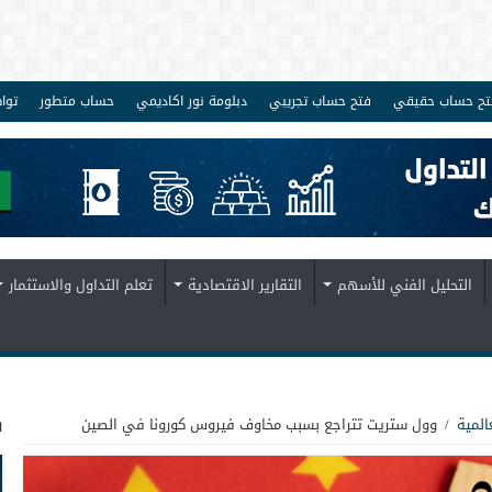
تح حساب حقيقي
فتح حساب تجريبي
دبلومة نور اكاديمي
حساب متطور
توا
التحليل الفني للأسهم
التقارير الاقتصادية
تعلم التداول والاستثمار
ف
المية
/
وول ستريت تتراجع بسبب مخاوف فيروس كورونا في الصين