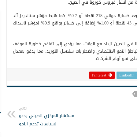
ة من انشار فيروس كورونا في الصين.
ا
وهبط داو جونز الصناعي إلى 33608 نقطة بعد خسارة حوالي 218 نقطة أو 0.7%. كما هبط مؤشر ستاندردز آند
بورس500 إلى 4230 نقطة بعد أن فقد حوالي 43 نقطة أو 1.00% إضافة إلى خسائر بواقع 0.9% لمؤشر ناسداك
نا في الصين تزداد مع الوقت، مما يؤدي إلى تفاقم خطورة الموقف
 تباطؤ النمو الاقتصادي واضطرابات سلاسل التوريد، مما يدفع بمعدل
ى نمو أرباح الشركات.
Pinterest
LinkedIn
التالي
مستشار المركزي الصيني يدعو
لسياسات تدعم النمو
ا