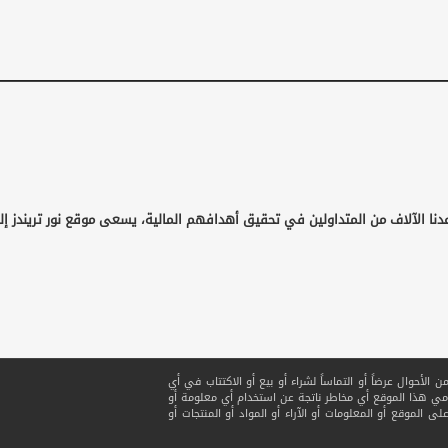
دنا الآلاف من المتداولين في تحقيق أهدافهم المالية، يسعى موقع نور تريندز إل
لأحوال عرضاً أو التماساً لشراء أو بيع أو الاكتتاب في أي
ي هذا الموقع أي مخاطر ناتجة عن استخدام أي معلومة أو
ى الموقع أو المعلومات أو الآراء أو المواد أو المنتجات أو