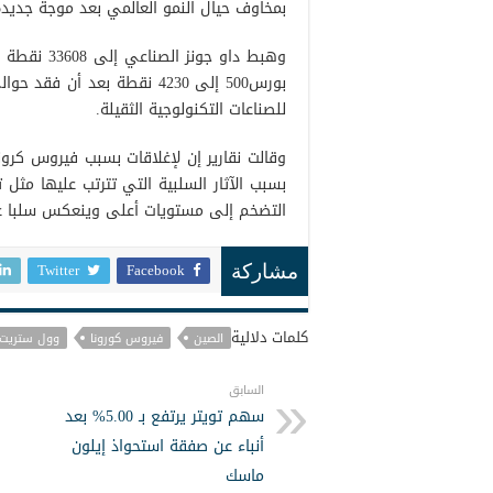
بمخاوف حيال النمو العالمي بعد موجة جديد
للصناعات التكنولوجية الثقيلة.
وقالت نقارير إن لإغلاقات بسبب فيروس كرو
بسبب الآثار السلبية التي تترتب عليها مثل
التضخم إلى مستويات أعلى وينعكس سلبا عل
Twitter
Facebook
مشاركة
كلمات دلالية
الصين
فيروس كورونا
وول ستريت
السابق
سهم تويتر يرتفع بـ 5.00% بعد
أنباء عن صفقة استحواذ إيلون
ماسك