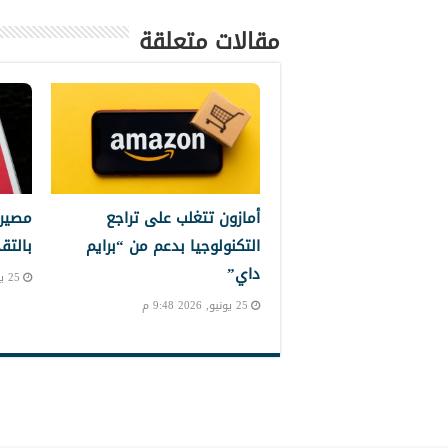
مقالات متعلقة
أمازون تتغلب على تراجع
مصير 
التكنولوجيا بدعم من “برايم
بالتق
داي”
25 يونيو, 2026 8:11 م
25 يونيو, 2026 9:48 م