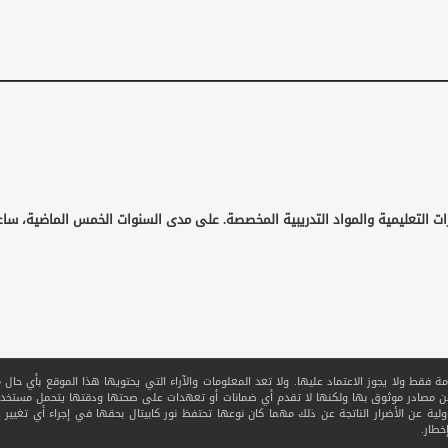
ات التعليمية والمواد التدريبية المخصصة. على مدى السنوات الخمس الماضية، ساع
قط ولا يجوز الاعتماد عليها. ولا تعد المعلومات والآراء التي يحتويها هذا الموقع بأي حال من ا
 من مصادر موثوق بها ولكنها لا تقدم أي ضمانات أو تعهدات على صحتها ودقتها يتحمل مستخدم
ولية عن الأضرار الناتجة عن ذلك مهما كان نوعها تحتفظ نور كابيتال بحقها في إجراء أي تغيير عل
خطار.