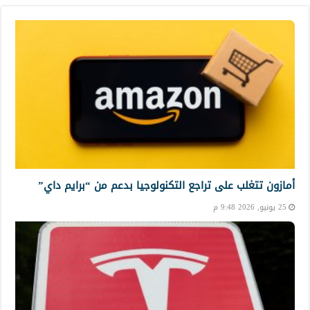
أمازون تتغلب على تراجع التكنولوجيا بدعم من “برايم داي”
25 يونيو, 2026 9:48 م