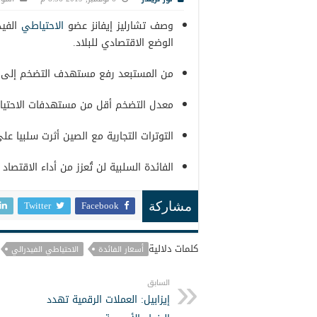
وصف تشارليز إيفانز عضو
الاحتياطي
الفيد
الوضع الاقتصادي للبلاد.
من المستبعد رفع مستهدف التضخم إلى 2.5% .
معدل التضخم أقل من مستهدفات الاحتياط
التوترات التجارية مع الصين أثرت سلبيا على
الفائدة السلبية لن تُعزز من أداء الاقتصاد 
Twitter
Facebook
مشاركة
كلمات دلالية
أسعار الفائدة
الاحتياطي الفيدرالي
السابق
إيزابيل: العملات الرقمية تهدد