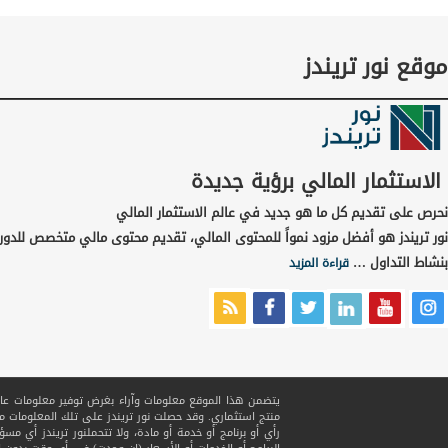
موقع نور تريندز
الاستثمار المالي برؤية جديدة
نحرص على تقديم كل ما هو جديد في عالم الاستثمار المالي
نور تريندز هو أفضل مزود نمواً للمحتوى المالي، تقديم محتوى مالي متخصص للدور
بنشاط التداول …
قراءة المزيد
يتضمن هذا الموقع معلومات وآراء بغرض توفير معلومات عامة ف
منتج استثماري. وقد حصلت نور تريندز على تلك المعلومات
رأي أو برنامج أو خدمة أو مادة، ولا تتحملنور تريندز أي مسؤ