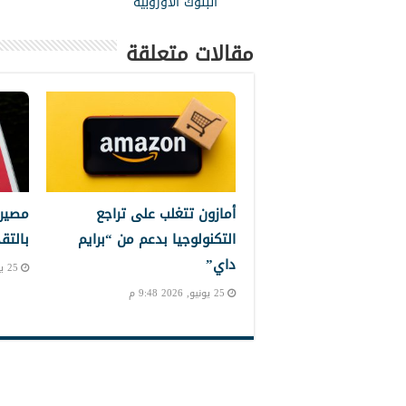
البنوك الأوروبية
مقالات متعلقة
أمازون تتغلب على تراجع
مصير 
التكنولوجيا بدعم من “برايم
بالتق
داي”
25 يونيو, 2026 8:11 م
25 يونيو, 2026 9:48 م