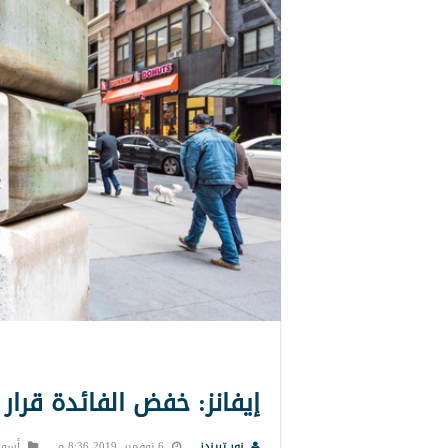
إيفانز: خفض الفائدة قرار
نور تريندز
6 نوفمبر, 2019 8:36 م
أسوا