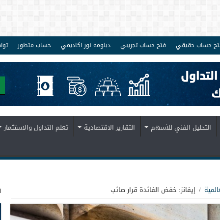
تح حساب حقيقي
فتح حساب تجريبي
دبلومة نور اكاديمي
حساب متطور
توا
التحليل الفني للأسهم
التقارير الاقتصادية
تعلم التداول والاستثمار
ف
المية
/
إيفانز: خفض الفائدة قرار صائب