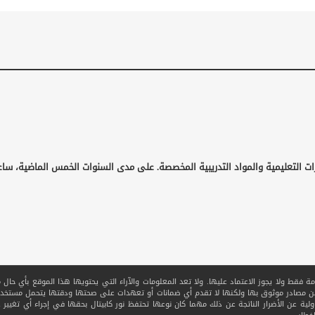
ات التعليمية والمواد التدريبية المخصصة. على مدى السنوات الخمس الماضية، ساع
قط ولا يجوز الاعتماد عليها. ولا تعد المعلومات والآراء التي يحتويها هذا الموقع بأي حال من ا
 من مصادر موثوق بها ولكنها لا تقدم أي ضمانات أو تعهدات على صحتها ودقتها يتحمل مستخدم
ولية عن الأضرار الناتجة عن ذلك مهما كان نوعها تحتفظ نور كابيتال بحقها في إجراء أي تغيير عل