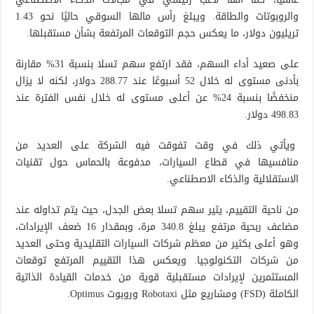
والروبوتات والطاقة. ويبلغ رأس مالها السوقي حاليًا نحو 1.43
تريليون دولار، ما يعكس حجم التوقعات المرتفعة بشأن مستقبلها.
على صعيد أداء السهم، فقد ارتفع سهم تسلا بنسبة 31% مقارنة
بأدنى مستوى له خلال 52 أسبوعًا عند 288.77 دولار، لكنه لا يزال
منخفضًا بنسبة 24% عن أعلى مستوى له خلال نفس الفترة عند
498.83 دولار.
ويأتي ذلك في وقت تفوقت فيه الشركة على العديد من
منافسيها في قطاع السيارات، مدفوعة بالحماس حول تقنيات
الاستقلالية والذكاء الاصطناعي.
من ناحية التقييم، يثير سهم تسلا بعض الجدل، حيث يتم تداوله عند
مضاعف ربحية مرتفع يبلغ 340.8 مرة، وبمقدار 16 ضعف الإيرادات،
وهو أعلى بكثير من معظم شركات السيارات التقليدية وحتى العديد
من شركات التكنولوجيا. ويعكس هذا التقييم المرتفع توقعات
المستثمرين لإيرادات مستقبلية قوية من خدمات القيادة الذاتية
الكاملة (FSD) ومشاريع مثل Robotaxi وروبوت Optimus.