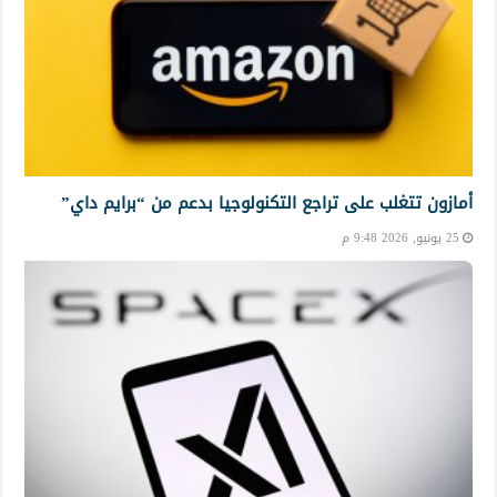
أمازون تتغلب على تراجع التكنولوجيا بدعم من “برايم داي”
25 يونيو, 2026 9:48 م