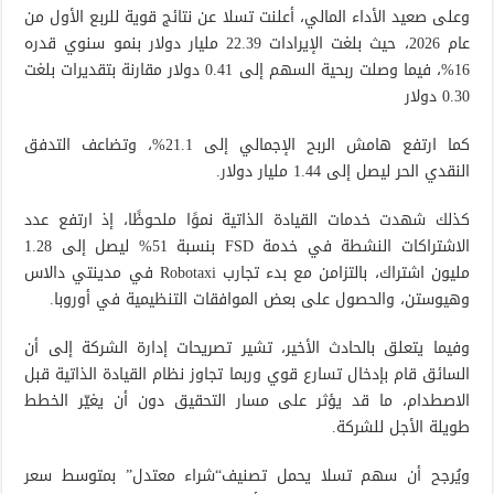
وعلى صعيد الأداء المالي، أعلنت تسلا عن نتائج قوية للربع الأول من
عام 2026، حيث بلغت الإيرادات 22.39 مليار دولار بنمو سنوي قدره
16%، فيما وصلت ربحية السهم إلى 0.41 دولار مقارنة بتقديرات بلغت
0.30 دولار
كما ارتفع هامش الربح الإجمالي إلى 21.1%، وتضاعف التدفق
النقدي الحر ليصل إلى 1.44 مليار دولار.
كذلك شهدت خدمات القيادة الذاتية نموًا ملحوظًا، إذ ارتفع عدد
الاشتراكات النشطة في خدمة FSD بنسبة 51% ليصل إلى 1.28
مليون اشتراك، بالتزامن مع بدء تجارب Robotaxi في مدينتي دالاس
وهيوستن، والحصول على بعض الموافقات التنظيمية في أوروبا.
وفيما يتعلق بالحادث الأخير، تشير تصريحات إدارة الشركة إلى أن
السائق قام بإدخال تسارع قوي وربما تجاوز نظام القيادة الذاتية قبل
الاصطدام، ما قد يؤثر على مسار التحقيق دون أن يغيّر الخطط
طويلة الأجل للشركة.
ويُرجح أن سهم تسلا يحمل تصنيف“شراء معتدل” بمتوسط سعر