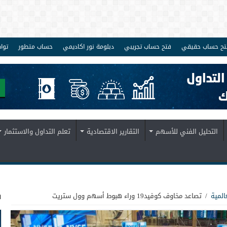
تح حساب حقيقي
فتح حساب تجريبي
دبلومة نور اكاديمي
حساب متطور
توا
التحليل الفني للأسهم
التقارير الاقتصادية
تعلم التداول والاستثمار
ف
المية
/
تصاعد مخاوف كوفيد19 وراء هبوط أسهم وول ستريت