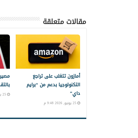
مقالات متعلقة
أمازون تتغلب على تراجع
مصير 
التكنولوجيا بدعم من “برايم
بالتق
داي”
25 يونيو, 2026 8:11 م
25 يونيو, 2026 9:48 م