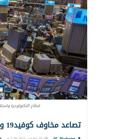
قطاع التكنولوجيا واس
تصاعد مخاوف كوفيد19 وراء هبوط أسهم وول ستريت
NC Marketing
19 نوفمبر, 2021 7:26 م