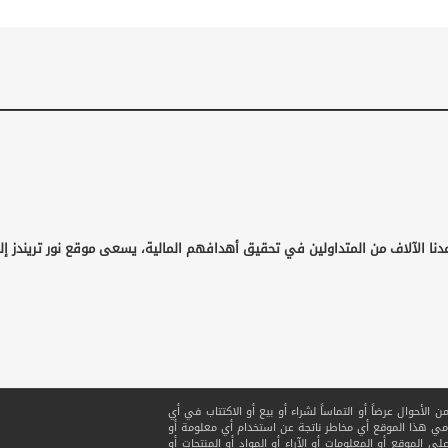
دنا الآلاف من المتداولين في تحقيق أهدافهم المالية، يسعى موقع نور تريندز إل
لأحوال عرضاً أو التماساً لشراء أو بيع أو الاكتتاب في أي
ي هذا الموقع أي مخاطر ناتجة عن استخدام أي معلومة أو
ى الموقع أو المعلومات أو الآراء أو المواد أو المنتجات أو