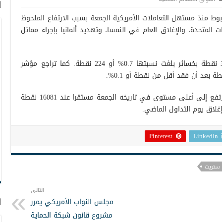
ا
ط منذ مستهل التعاملات الأمريكية الجمعة بسبب الارتفاع الملحوظ
المتحدة، والإغلاق العام في النمسا، وتهديد ألمانيا بإجراء مماثل
وهبط مؤشر داو جونز الصناعي إلى 35648 نقطة بخسائر بلغت نسبتها 0.7% أو 224 نقطة. كما تراجع مؤشر
لكن ناسداك للصناعات التكنولوجية الثقيلة ارتفع إلى أعلى مستوى في تاريخه الجمعة مستقرا عند 16081 نقطة
Pinterest
LinkedIn
ستريت
التالي
ا
مجلس النواب الأمريكي يمرر
مشروع قانون شبكة الحماية