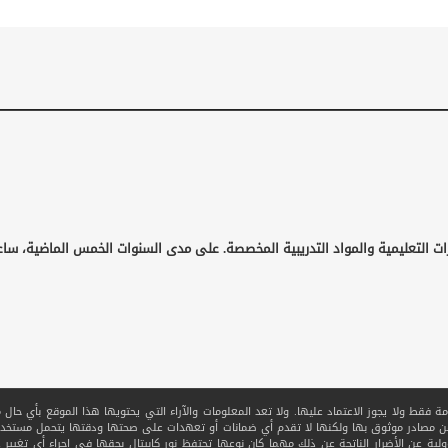
ات التعليمية والمواد التدريبية المخصصة. على مدى السنوات الخمس الماضية، ساع
قط ولا يجوز الاعتماد عليها. ولا تعد المعلومات والآراء التي يحتويها هذا الموقع بأي حال من ا
 من مصادر موثوق بها ولكنها لا تقدم أي ضمانات أو تعهدات على صحتها ودقتها يتحمل مستخدم
ولية عن الأضرار الناتجة عن ذلك مهما كان نوعها تحتفظ نور كابيتال بحقها في إجراء أي تغيير عل