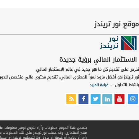
موقع نور تريندز
الاستثمار المالي برؤية جديدة
نحرص على تقديم كل ما هو جديد في عالم الاستثمار المالي
نور تريندز هو أفضل مزود نمواً للمحتوى المالي، تقديم محتوى مالي متخصص للدور
بنشاط التداول …
قراءة المزيد
يتضمن هذا الموقع معلومات وآراء بغرض توفير معلومات عامة ف
منتج استثماري. وقد حصلت نور تريندز على تلك المعلومات
رأي أو برنامج أو خدمة أو مادة، ولا تتحملنور تريندز أي مسؤ