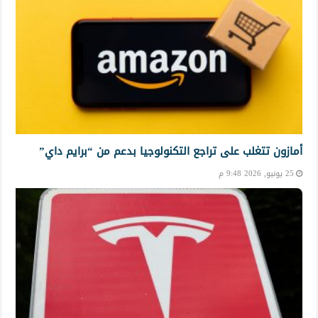
أمازون تتغلب على تراجع التكنولوجيا بدعم من “برايم داي”
25 يونيو, 2026 9:48 م