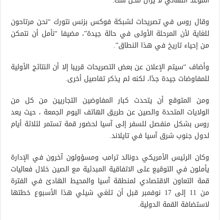
الموعد النهائي لا يزال محل شك.
وقال روس في تصريحات لشبكة فوكس بزنس نتورك “نحن مرتاحون
للغاية لأن المرحلة الأولى في حالة جيدة”، مضيفا “نأمل أن نتمكن
من إحياء تاريخ في هذا النطاق”.
وأضاف “سيتم الإعلان عن بعض التصريحات قريبا إلا أن النتائج الأولية
للمفاوضات جيدة جدًا، لكنه لم يذكر تفاصيل أخرى.
ومن المتوقع أن يتحدث كبار المفاوضين التجاريين من كل من
الولايات المتحدة والصين عن طريق الهاتف اليوم الجمعة ، حيث يعد
روس بشكل منفصل للسفر إلى آسيا لحضور قمة تستمر لثلاثة أيام
لدول جنوب شرق آسيا في تايلاند.
وكان الرئيس الأمريكي دونالد ترامب ومسؤولون آخرون في الإدارة
يأملون في التوقيع على الاتفاقية المبدئية مع الصين خلال فعاليات
قمة التعاون الاقتصادي لمنطقة آسيا والمحيط الهادئ في الفترة
من 11 إلى 17 نوفمبر قبل أن تلغي شيلي هذا الأسبوع خطتها
لاستضافة القمة الدولية.