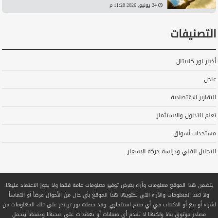
24 يونيو, 2026 11:28 م
التصنيفات
أخبار نور كابيتال
عاجل
التقارير الاقتصادية
تعلم التداول والاستثمار
مستجدات أسواق
التحليل الفني ودراسة حركة الاسعار
يتضمن هذا الموقع معلومات وآراء بغرض توفير معلومات عامة فقط ولا يجوز الاعتماد عليها.
ولا تعد المعلومات والآراء التي يحتويها هذا الموقع بأي حال من الأحوال عرضاً أو التماساً
لشراء أو بيع أو الاكتتاب في أي منتج استثماري. وقد حصلت نور تريندز على تلك المعلومات من
مصادر موثوق بها ولكنها لا تقدم أي ضمانات أو تعهدات على صحتها ودقتها يتحمل