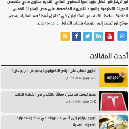
نور تريندز هو أفضل مزود نمواً للمحتوى المالي، تقديم محتوى مالي متخصص
للدورات التعليمية والمواد التدريبية المخصصة. على مدى السنوات الخمس
الماضية، ساعدنا الآلاف من المتداولين في تحقيق أهدافهم المالية، يسعى
موقع نور تريندز إلى التوعية بنشاط التداول …
قراءة المزيد
أحدث المقالات
أمازون تتغلب على تراجع التكنولوجيا بدعم من “برايم داي”
25 يونيو, 2026 9:48 م
مصير تيسلا قد يكون معلقًا بالتقدم في القيادة الذاتية
25 يونيو, 2026 8:11 م
اليورو يتراجع إلى أدنى مستوياته في سنة وسط تزايد
الضغوط النقدية