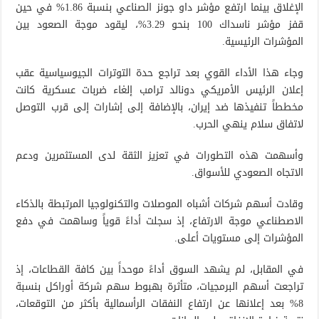
الإغلاق بينما ارتفع مؤشر داو جونز الصناعي بنسبة 1.86% في حين
قفز مؤشر ناسداك 100 بنحو 3.29%، ليقود موجة الصعود بين
المؤشرات الرئيسية.
وجاء هذا الأداء القوي بعد تراجع حدة التوترات الجيوسياسية عقب
إعلان الرئيس الأمريكي دونالد ترامب إلغاء ضربات عسكرية كانت
مخططاً تنفيذها ضد إيران، بالإضافة إلى إشارات إلى قرب التوصل
لاتفاق سلام ينهي الحرب.
وأسهمت هذه التطورات في تعزيز الثقة لدى المستثمرين ودعم
الاتجاه الصعودي للأسواق.
وقادت أسهم شركات أشباه الموصلات والتكنولوجيا المرتبطة بالذكاء
الاصطناعي موجة الارتفاع، إذ سجلت أداءً قوياً وساهمت في دفع
المؤشرات إلى مستويات أعلى.
في المقابل، لم يشهد السوق أداءً موحداً بين كافة القطاعات، إذ
تراجعت أسهم البرمجيات، متأثرة بهبوط سهم شركة أوراكل بنسبة
8% بعد إعلانها عن ارتفاع النفقات الرأسمالية بأكثر من التوقعات،