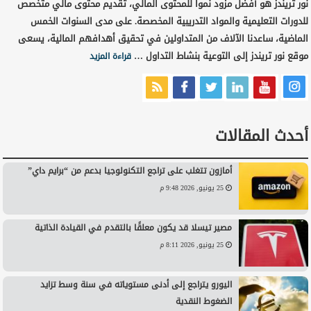
نور تريندز هو أفضل مزود نمواً للمحتوى المالي، تقديم محتوى مالي متخصص
للدورات التعليمية والمواد التدريبية المخصصة. على مدى السنوات الخمس
الماضية، ساعدنا الآلاف من المتداولين في تحقيق أهدافهم المالية، يسعى
موقع نور تريندز إلى التوعية بنشاط التداول …
قراءة المزيد
أحدث المقالات
أمازون تتغلب على تراجع التكنولوجيا بدعم من “برايم داي”
25 يونيو, 2026 9:48 م
مصير تيسلا قد يكون معلقًا بالتقدم في القيادة الذاتية
25 يونيو, 2026 8:11 م
اليورو يتراجع إلى أدنى مستوياته في سنة وسط تزايد
الضغوط النقدية