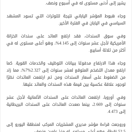
يشير إلى أدنى مستوى له في أسبوع ونصف.
وجاء هبوط المؤشر الياباني نتيجة للتوترات التي تسود المشهد
السياسي في اليابان في الفترة الأخير.
وفي سوق السندات، فقد ارتفع العائد على سندات الخزانة
الأمريكية لأجل عشر سنوات إلى 4.145%، وهو أعلى مستوى له في
أكثر من ثلاثة أسابيع.
وجاء هذا الارتفاع مدفوعًا ببيانات التوظيف والخدمات القوية. كما
ارتفع معدل التضخم المتوقع لعشر سنوات إلى 2.327%7%، مما زاد
من الضغوط على أسعار السندات ومن ثم ارتفعت العائدات نظرًا
لوجود علاقة عكسية بين قيمة هذه السندات والعائد عليها.
وفي أوروبا، ارتفعت العائدات على السندات الألمانية لأجل عشر
سنوات إلى 2.669، بينما صعدت العائدات على السندات البريطانية
إلى 4.473.
وروجعت قراءة مؤشر مديري المشتريات المركب لمنطقة اليورو إلى
52.5 نقطة، وهو أعلى مستوى له منذ عامين ونصف.