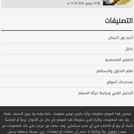
24 يونيو, 2026 11:28 م
التصنيفات
أخبار نور كابيتال
عاجل
التقارير الاقتصادية
تعلم التداول والاستثمار
مستجدات أسواق
التحليل الفني ودراسة حركة الاسعار
يتضمن هذا الموقع معلومات وآراء بغرض توفير معلومات عامة فقط ولا يجوز الاعتماد عليها.
ولا تعد المعلومات والآراء التي يحتويها هذا الموقع بأي حال من الأحوال عرضاً أو التماساً
لشراء أو بيع أو الاكتتاب في أي منتج استثماري. وقد حصلت نور تريندز على تلك المعلومات من
مصادر موثوق بها ولكنها لا تقدم أي ضمانات أو تعهدات على صحتها ودقتها يتحمل