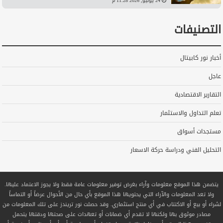
24 يونيو, 2026 11:28 م
التصنيفات
أخبار نور كابيتال
عاجل
التقارير الاقتصادية
تعلم التداول والاستثمار
مستجدات أسواق
التحليل الفني ودراسة حركة الاسعار
يتضمن هذا الموقع معلومات وآراء بغرض توفير معلومات عامة فقط ولا يجوز الاعتماد عليها.
ولا تعد المعلومات والآراء التي يحتويها هذا الموقع بأي حال من الأحوال عرضاً أو التماساً
لشراء أو بيع أو الاكتتاب في أي منتج استثماري. وقد حصلت نور تريندز على تلك المعلومات من
مصادر موثوق بها ولكنها لا تقدم أي ضمانات أو تعهدات على صحتها ودقتها يتحمل