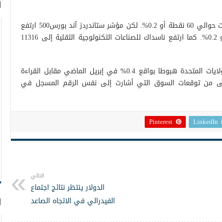
ا
وهبط داو جونز إلى 34868 نقطة بزيادة بلغت حوالي 60 نقطة أو 0.2%. لكن مؤشر ستاندردز آند بورس500 ارتفع
إلى 3946 نقطة بمكاسب بلغت أربع نقاط أو 0.2%. كما ارتفع ناسداك للصناعات التكنولوجية الثقلية إلى 11316
وسجل مؤشر طلبات السلع المعمرة في الولايات المتحدة هبوطا بواقع 0.4% في إبريل الماضي مقابل القراءة
0.%وهو ما جاء أدنى من توقعات السوق التي أشارت إلى نفس الرقم المسجل في
Pinterest
LinkedIn
التالي
الدولار ينتظر نتائج اجتماع
الفيدرالي في الاتجاه الصاعد
ا