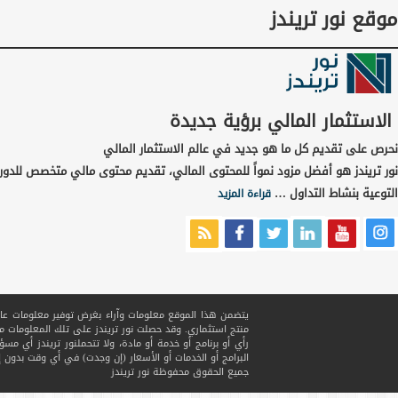
موقع نور تريندز
الاستثمار المالي برؤية جديدة
نحرص على تقديم كل ما هو جديد في عالم الاستثمار المالي
نور تريندز هو أفضل مزود نمواً للمحتوى المالي، تقديم محتوى مالي متخصص للدور
التوعية بنشاط التداول …
قراءة المزيد
يتضمن هذا الموقع معلومات وآراء بغرض توفير معلومات عامة ف
منتج استثماري. وقد حصلت نور تريندز على تلك المعلومات
رأي أو برنامج أو خدمة أو مادة، ولا تتحملنور تريندز أي مسؤ
البرامج أو الخدمات أو الأسعار (إن وجدت) في أي وقت بدون إ
جميع الحقوق محفوظة
نور تريندز