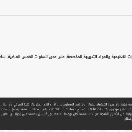
ات التعليمية والمواد التدريبية المخصصة. على مدى السنوات الخمس الماضية، ساع
قط ولا يجوز الاعتماد عليها. ولا تعد المعلومات والآراء التي يحتويها هذا الموقع بأي حال من ا
 من مصادر موثوق بها ولكنها لا تقدم أي ضمانات أو تعهدات على صحتها ودقتها يتحمل مستخدم
ولية عن الأضرار الناتجة عن ذلك مهما كان نوعها تحتفظ نور كابيتال بحقها في إجراء أي تغيير عل
خطار.