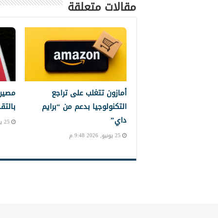
مقالات متعلقة
أمازون تتغلب على تراجع
مصير 
التكنولوجيا بدعم من “برايم
بالتق
داي”
25 يونيو, 2026 8:11 م
25 يونيو, 2026 9:48 م