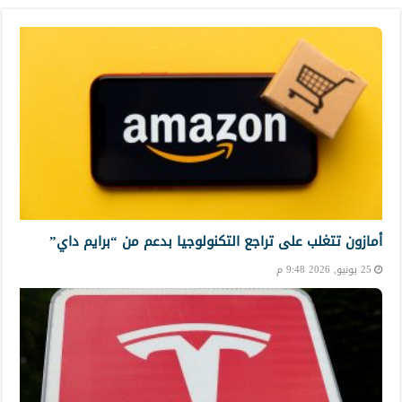
أمازون تتغلب على تراجع التكنولوجيا بدعم من “برايم داي”
25 يونيو, 2026 9:48 م