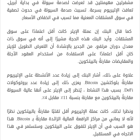
مشفرتين مهيمنتين قد تعرضت لصدمة سيولة في بداية أبريل،
تعافت الإثيريوم بسرعة. تسببت صدمة السيولة في حدوث تصفية
في سوق المشتقات المعنية مما تسبب في انخفاض الأسعار.
كما قال البنك إن عملة الإيثر كانت أقل اعتمادًا على سوق
المشتقات. وأيد البنك هذه الحجة مشيرًا إلى أنه في سوق ذات
معدل دوران مرتفع، من الجدير بالإشادة أن التعرض الطويل للإيثر
كان أقل اعتمادًا على الاستفادة من استخدام العقود الآجلة
والمقايضات مقارنةً بالبيتكوين.
علاوة على ذلك، أشار البنك إلى زيادة عدد الأنشطة على الإثيريوم
مقارنةً بلوكتشين Bitcoin. يعزى ذلك إلى زيادة عدد بروتوكولات
DeFi. بسبب هذا النشاط ، يُنظر إلى الإيثر على أنها عالية السيولة
مقارنةً بالبيتكوين مع مقارنة بنسبة 11٪ مقابل 4٪.
ونظرا لذلك، كانت عملة الإثيريوم أقل تقلبًا مقارنةً بالبيتكوين نظرًا
لأنه لا يعاني من مراكز الرافعة المالية الزائدة مقارنةً بـ Bitcoin. هذا
هو السبب في أن الإيثر تتفوق على البيتكوين وستستمر في هذا
الاتجاه في المستقبل.