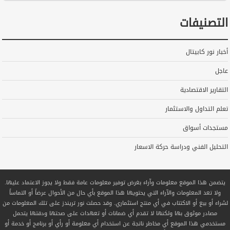
التصنيفات
أخبار نور كابيتال
عاجل
التقارير الاقتصادية
تعلم التداول والاستثمار
مستجدات أسواق
التحليل الفني ودراسة حركة الاسعار
يتضمن هذا الموقع معلومات وآراء بغرض توفير معلومات عامة فقط ولا يجوز الاعتماد عليها.
ولا تعد المعلومات والآراء التي يحتويها هذا الموقع بأي حال من الأحوال عرضاً أو التماساً
لشراء أو بيع أو الاكتتاب في أي منتج استثماري. وقد حصلت نور تريندز على تلك المعلومات من
مصادر موثوق بها ولكنها لا تقدم أي ضمانات أو تعهدات على صحتها ودقتها يتحمل
مستخدمي هذا الموقع أي مخاطر ناتجة عن استخدام أي معلومة أو رأي أو برنامج أو خدمة أو