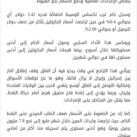
بتعطل الإمدادات العالمية ودفع الأسعار نحو الهبوط.
وسجل خام غرب تكساس الوسيط انخفاضًا قدره 3.42 دولار، أي
بحوالي 0.4% في حين تراجعت أسعار الجازولين بأكثر من نصف دولار
للبرميل أو بحوالي 2.00%.
ويعكس هذا الأداء السلبي وصول أسعار الخام إلى أدنى
مستوياتها خلال أسبوع، بينما هبطت أسعار الجازولين إلى أدنى
مستوى لها في حوالي شهرين.
ويأتي هذا التراجع في وقت يبدو فيه أن اتفاق وقف إطلاق النار
بين إسرائيل وإيران لا يزال قائمًا، وهو ما عزز توقعات الأسواق
بإمكانية التوصل إلى اتفاق أوسع ينهي الحرب بين الولايات المتحدة
وإيران، وربما يؤدي إلى إعادة فتح مضيق هرمز أمام حركة النفط،
مما يقلل من المخاطر على الإمدادات.
كما زاد من الضغوط على الأسعار ضعف الطلب الصيني على النفط
الخام، حيث تراجعت واردات الصين خلال شهر مايو إلى نحو 7.8 مليون
برميل يوميًا، وهو أدنى مستوى يتم تسجيله منذ أكثر من ثماني
سنوات.