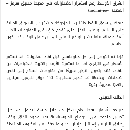
الشرق الأوسط رغم استمرار الاضطرابات في محيط مضيق هرمز –
المصدر: tradingview
ويعكس سوق النفط حاليًا رهانًا مزدوجًا؛ حيث تراهن الأسواق المالية
على السلام أو على الأقل على تقدم كافٍ في المفاوضات لتجنب
أزمة طويلة، بينما يشير الواقع الزمني إلى أن عامل الوقت قد يكون
الحاسم.
فإذا تم التوصل إلى حل دبلوماسي قبل نفاد المخزونات، قد تستمر
الأسعار في التراجع، أما إذا استمرت الأزمة واقتربت الاحتياطيات من
النفاد، فقد يتحول التركيز سريعًا من مفاوضات السلام إلى نقص
الإمدادات، وعندها قد تصبح مستويات 150 دولار للبرميل سيناريو
واقعيًا مطروحًا بقوة.
الطلب الصيني
وتراجعت أسعار النفط الخام بشكل حاد خلال جلسة التداول، في ظل
تحسن ملحوظ في الأوضاع الجيوسياسية بعد صمود اتفاق وقف
إطلاق النار بين إسرائيل وإيران، وهو ما خفف من المخاوف المرتبطة