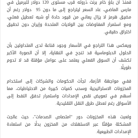
فمنذ أن بلغ خام برنت ذروته قرب مستوى 120 دولار للبرميل في
مارس الماضي، عاد السعر ليتراجع إلى ما دون 95 دولار رغم أن
مضيق هرمز لا يزال يعاني من قيود حادة أو شبه تعطيل فعلي،
ومع استمرار المفاوضات بين الولايات المتحدة وإيران دون تحقيق
اختراق حقيقي.
ويعكس هذا التراجع في الأسعار وجود قناعة لدى المتداولين بأن
الحلول الدبلوماسية قد تنجح في النهاية، إلا أن الصورة الأكبر
تكشف أن السوق الفعلي يعتمد على عوامل مؤقتة قد لا تدوم
طويلًا.
ففي مواجهة الأزمة، لجأت الحكومات والشركات إلى استخدام
المخزونات الاستراتيجية وسحب كميات كبيرة من الاحتياطيات، مما
أسهم في تعويض نقص الإمدادات واستمرار تدفق النفط إلى
الأسواق رغم تعطل طرق النقل التقليدية.
ولعبت هذه المخزونات دور “امتصاص الصدمات”، حيث عالجت
المشكلة مؤقتًا عبر الاستهلاك من المخزون بدلًا من استعادة
الإمدادات الطبيعية.