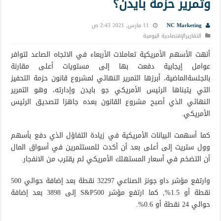
وتمرير حزمة بايدن؟
NC Marketing
11 مارس, 2021 2:43 ص
التقاريرالإقتصادية اليومية
أنهت الأسهم الأمريكية تعاملات الأربعاء في الاتجاه الصاعد لتوافر
عوامل إيجابية دفعت بها إلى مستويات أعلى مقارنة
بالجلسةالماضية، أبرزها التمرير النهائي لمشروع قانون حزمة التحفيز
التي يتبناها الرئيس الأمريكي جو بايدن وإدارته، وهو التمرير
النهائي الذي أصبح مشروع القانون بعده جاهزا لتصديق الرئيس
الأمريكي.
كما أسهمت البيانات الأمريكية في زيادة التفاؤل الذي دفع بأسهم
وول ستريت إلى أعلى بعد أن أكدت للمستثمرين في أسواق المال
أن التضخم في أسعار المستهلك الأمريكي لم يقترب من الانفجار.
وارتفع مؤشر داو جونز الصناعي 32297 نقطة بعد إضافة حوالي 500
نقطة أو 1.5%, كما ارتفع مؤشر S&P500 إلى 3898 بعد إضافة
حوالي 24 نقطة أو 0.6%.