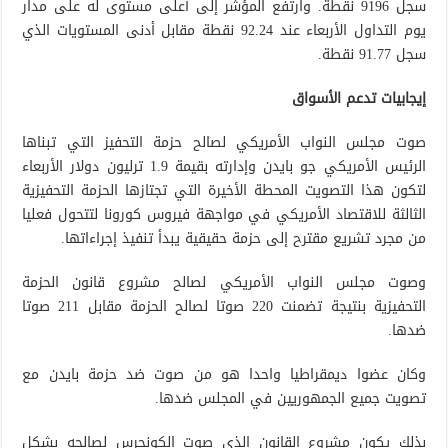
سجل 9196 نقطة. وارتفع المؤشر إلى أعلى مستوى له على مدار
يوم التداول الأربعاء عند 92.24 نقطة مقابل أدنى المستويات الذي
سجل 91.77 نقطة.
إيجابيات تدعم الأسواق
صوت مجلس النواب الأمريكي لصالح حزمة التحفيز التي تبناها
الرئيس الأمريكي جو بايدن وإدارته بقيمة 1.9 ترليون دولار الأربعاء
لتكون هذا التصويت المحطة الأخيرة التي تجتازها الحزمة التحفيزية
الثالثة للاقتصاد الأمريكي في مواجهة فيروس كورونا لتتحول فعليا
من مجرد تشريع مقترح إلى حزمة حقيقية يبدأ تنفيذ إجراءاتها.
وصوت مجلس النواب الأمريكي لصالح مشروع قانون الحزمة
التحفيزية بنتيجة تضمنت 220 صوتا لصالح الحزمة مقابل 211 صوتا
ضدها.
وكان عضوا ديمقراطيا واحدا هو من صوت ضد حزمة بايدن مع
تصويت جميع الجمهوريين في المجلس ضدها.
بذلك يكون مشروع القانون الذي صوت الكونجرس لصالحه بشكل