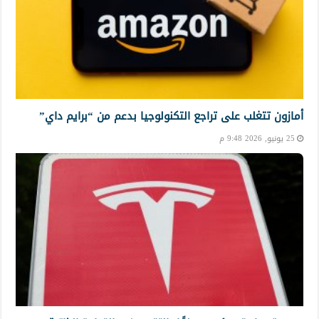
أمازون تتغلب على تراجع التكنولوجيا بدعم من “برايم داي”
25 يونيو, 2026 9:48 م