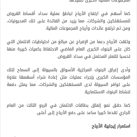
المجموعات المالية الكبرى تنفيذها.
كما أسهم في ارتفاع الأرباح تباطؤ عملية سداد أقساط القروض
للمستهلكين والشركات، مما يزيد من الفائدة على تلك المديونيات،
ومن ثم ترتفع عائدات وأرباح المجموعات المالية.
وتلقت الأرباح دعما من الإفراج عن مبالغ من احتياطيات الائتمان التي
كان على البنوك الكبرى العام الماضي الاحتفاظ بكميات كبيرة منها
تحسبا للتعثر المحتمل في سداد القروض.
وأدى إغراق البنوك المركزية الأسواق بالسيولة إلى السماح لتلك
المؤسسات الكبرى بإجراء عمليات مثل إعادة شراء أسهمها علاوة
على توافر السيولة لدى المستهلكين والشركات، مما يمثل دفعة
لنشاط البنوك الاستثمارية.
كما حقق نمو إنفاق بطاقات الائتمان في الربع الثالث من العام
الجاري تقدما كبيرا ساعد على دفع الأرباح إلى أعلى.
استمرار إيجابية الأرباح