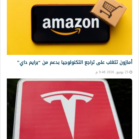
أمازون تتغلب على تراجع التكنولوجيا بدعم من “برايم داي”
25 يونيو, 2026 9:48 م