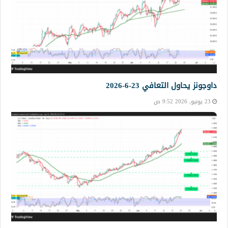
داوجونز يحاول التعافي 23-6-2026
23 يونيو, 2026 9:52 ص