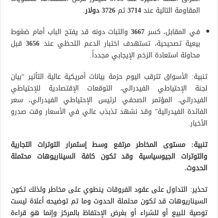
المقاومة التالية عند
3714
ثم
3726 دولار
.
في المقابل، كسر
3667
والثبات دونه قد يفتح الباب أمام ضغوط
بيعية تصحيحية، تستهدف اختبار الدعم اللحظي عند
3656
قبل
محاولة استعادة الزخم الإيجابي مجدداً.
تنبية: الأسواق تترقب اليوم حزمة بيانات أمريكية عالية التأثير “بيان
لجنة الإحتياطي الفيدرالي، التوقعات الإقتصادية للإحتياطي
الفيدرالي، المؤتمر الصحفي لرئيس الإحتياطي الفيدرالي، سعر
الفائدة الفيدرالية” وقد نشهد تذبذب عالي في الأسعار وقت صدرو
الأخبار.
A
تنبية: مستوى المخاطر مرتفع وسط إستمرار التوترات التجارية
s
والتوترات الجيوسياسية وقد تكون كافة السيناريوهات محتملة
k
الحدوث.
C
تحذير: التداول على عقود الفروقات ينطوي على مخاطر ولذلك تكون
h
السيناريوهات قد تكون محتملة الحدوث وما تم توضيحه أعلاة ليست
a
توصية للبيع أو للشراء أو بغرض الإحتفاظ بالمركز وإنما هو قراءة
t