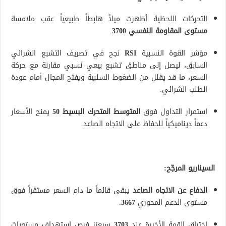
التحركات اللحظية أظهرت ميلاً هابطاً طبيعياً عقب ملامسة
مستوى المقاومة النفسي 3700
.
مؤشر القوة النسبية
RSI
نجح في تصريف التشبع الشرائي
السابق، ليصل إلى مناطق تشبع بيعي نسبي مقارنة مع حركة
السعر، ما قد يقلل من الضغوط السلبية ويفتح المجال أمام عودة
الطلب الشرائي.
استمرار التداول فوق
المتوسط المتحرك البسيط 50
يمنح الأسعار
دعماً ديناميكياً للحفاظ على الاتجاه الصاعد.
السيناريو المرجّح:
الدفاع عن الاتجاه الصاعد
يبقى قائماً ما دام السعر مستقراً فوق
مستوى الدعم المحوري
3667
.
اختراق القمة الأخيرة عند
3703
سيعزز فرص استهداف مستويات