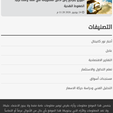
اليورو يتراجع إلى أدنى مستوياته في سنة وسط تزايد
الضغوط النقدية
24 يونيو, 2026 11:28 م
التصنيفات
أخبار نور كابيتال
عاجل
التقارير الاقتصادية
تعلم التداول والاستثمار
مستجدات أسواق
التحليل الفني ودراسة حركة الاسعار
يتضمن هذا الموقع معلومات وآراء بغرض توفير معلومات عامة فقط ولا يجوز الاعتماد عليها.
ولا تعد المعلومات والآراء التي يحتويها هذا الموقع بأي حال من الأحوال عرضاً أو التماساً