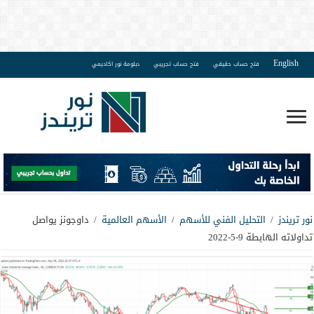
English
فتح حساب حقيقي
فتح حساب تجريبي
دبلومة نور اكاديمي
نور تريندز
/
التحليل الفني للأسهم
/
الأسهم العالمية
/
داوجونز يواصل
تداولاته الهابطة 9-5-2022