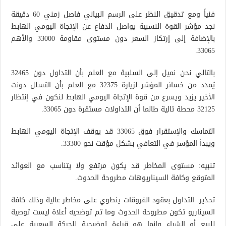
فنياً ومع تدقيق النظر على الرسم البياني فاصل زمني 60 دقيقة
نجد مؤشر القوة النسبية يواصل الدفاع عن الإتجاة اليومي الهابط
بالإضافة إلى إرتكاز السعر دون مستوى مقاومة 33000 والأهم
33065.
بالتالي نحن نميل إلى السلبية مع العلم بأن التداول دون 32465
يُمدد من خسائر المؤشر لزيارة 32375 مع العلم بأن التسلل دونت
الأخير يزيد ويسرع من قوة الإتجاة اليومي الهابط لنكون في إنتظار
32125 محطة تالية طالما أن التداولات مستقرة دون 33065.
التماسك والإستقرار فوق 33065 قد يوقف الإتجاة اليومي الهابط
ويبدأ المؤسر في التعافي بشكل مؤقت نحو 33300.
تنبيه: مستوى المخاطر قد يكون مرتفع ولا يتناسب مع العوائد
المتوقع وكافة السيناريوهات مطروحة الحدوث.
تحذير: التداول بعقود الفروقات ينطوي على مخاطر عالية وذلك كافة
السيناريو تكون مطروحة الحدوث وما تم توضحيه أعلاة ليست توصية
للبيع أو الشراء وإنما هو قراءة توضيحية للحركة السعرية على