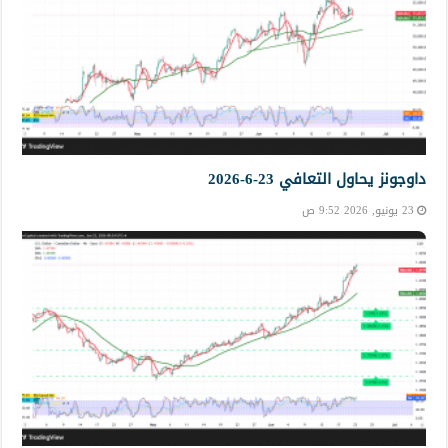
داوجونز يحاول التعافي 23-6-2026
23 يونيو, 2026 9:52 ص