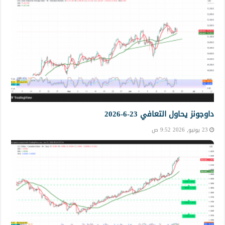
داوجونز يحاول التعافي 23-6-2026
23 يونيو, 2026 9:52 ص