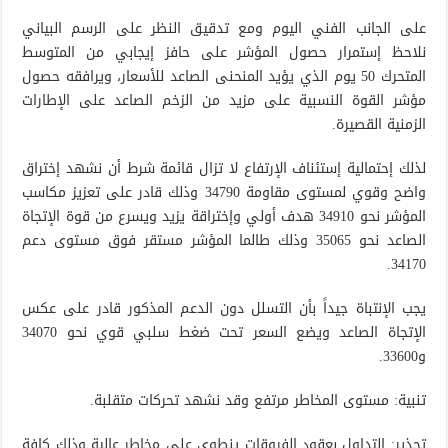
على الجانب الفني اليوم ومع تدقيق النظر على الرسم البياني
نلاحظ إستمرار حصول المؤشر على حافز إيجابي من المتوسط
المتحرك 50 يوم الذي يؤيد المنحنى الصاعد للأسعار، ويرافقه حصول
مؤشر القوة النسبية على مزيد من الزخم الصاعد على الإطارات
الزمنية القصيرة.
لذلك إحتمالية إستئناف الإرتفاع لا تزال قائمة شرط أن نشهد إختراق
واضح وقوي لمستوى مقاومة 34790 وذلك قادر على تعزيز مكاسب
المؤشر نحو 34910 هدف أولي وإختراقة يزيد ويسرع من قوة الإتجاة
الصاعد نحو 35065 وذلك طالما المؤشر مستقر فوق مستوى دعم
34170.
يجب الإنتباة جيداً بأن التسلل دون الدعم المذكور قادر على عكس
الإتجاة الصاعد ويضع السعر تحت ضغط سلبي قوي نحو 34070
و33600.
تنبية: مستوى المخاطر مرتفع وقد نشهد تحركات متقلبة.
تحذير: التداول بعقود الفروقات ينطوي على مخاطر عالية وذلك كافة