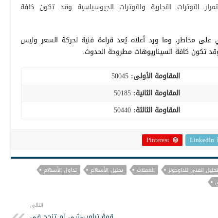
ار التوترات التجارية والتوترات الجيوسياسية وقد تكون كافة
 على مخاطر، وما ورد أعلاه يُعد قراءة فنية لحركة السعر وليس
ظ وقد تكون كافة السيناريوهات مطروحة الحدوث.
المقاومة الأولى:
50045
المقاومة الثانية:
50185
المقاومة الثالثة:
50440
Pinterest
LinkedIn
تحليل الفني للداوجونز
العملات
تحليل الأسهم
تداول الأسهم
ي
التالي
قمة ترامب-شي لم تنجح في