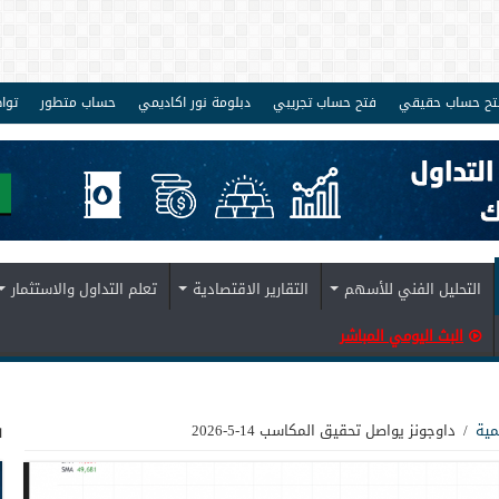
تح حساب حقيقي
فتح حساب تجريبي
دبلومة نور اكاديمي
حساب متطور
توا
التحليل الفني للأسهم
التقارير الاقتصادية
تعلم التداول والاستثمار
البث اليومي المباشر
ف
مية
/
داوجونز يواصل تحقيق المكاسب 14-5-2026