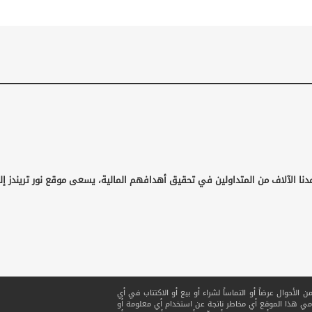
دنا الآلاف من المتداولين في تحقيق أهدافهم المالية، يسعى موقع نور تريندز إ
لأحوال عرضاً أو التماساً لشراء أو بيع أو الاكتتاب في أي
ي هذا الموقع أي مخاطر ناتجة عن استخدام أي معلومة أو