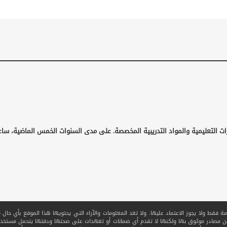
ات التعليمية والمواد التدريبية المخصصة. على مدى السنوات الخمس الماضية، ساع
قط ولا يجوز الاعتماد عليها. ولا تعد المعلومات والآراء التي يحتويها هذا الموقع بأي حال من ا
 من مصادر موثوق بها ولكنها لا تقدم أي ضمانات أو تعهدات على صحتها ودقتها يتحمل مستخدم