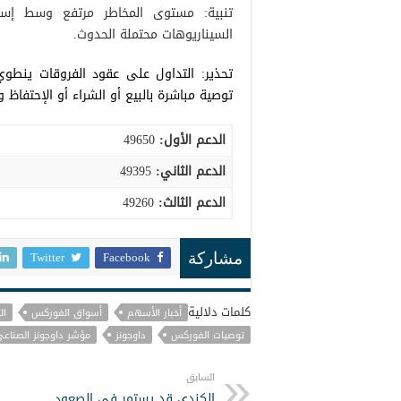
تنبية: مستوى المخاطر مرتفع وسط إستمر
السيناريوهات محتملة الحدوث.
تحذير: التداول على عقود الفروقات ينطوي
توصية مباشرة بالبيع أو الشراء أو الإحتفا
الدعم الأول:
49650
الدعم الثاني:
49395
الدعم الثالث
:
49260
Twitter
Facebook
مشاركة
كلمات دلالية
أخبار الأسهم
أسواق الفوركس
ال
توصيات الفوركس
داوجونز
مؤشر داوجونز الصناع
السابق
الكندي قد يستمر في الصعود