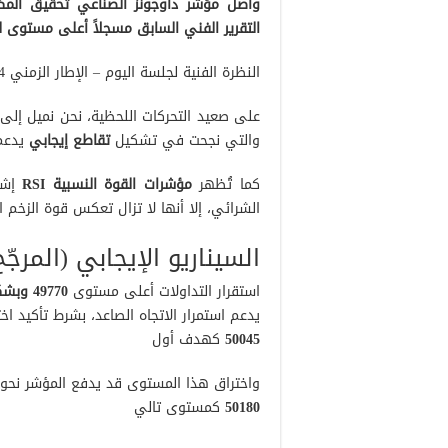
واصل مؤشر داوجونز الصناعي تحقيق الم
التقرير الفني السابق مسجلاً أعلى مستوى له 9931
النظرة الفنية لجلسة اليوم – الإطار الزمني 4 ساعات:
على صعيد التحركات اللحظية، نحن نميل إلى
والتي نجحت في تشكيل
تقاطع إيجابي
يدعم 
كما تُظهر
مؤشرات القوة النسبية RSI
إشار
الشرائي، إلا أنها لا تزال تعكس قوة الزخم 
السيناريو الإيجابي (المرجّح
استقرار التداولات أعلى مستوى
49770 وبشكل عام فوق 49650
يدعم استمرار الاتجاه الصاعد، بشرط تأكيد 
50045
كهدف أول
واختراق هذا المستوى قد يدفع المؤشر نحو
50180
كمستوى تالي