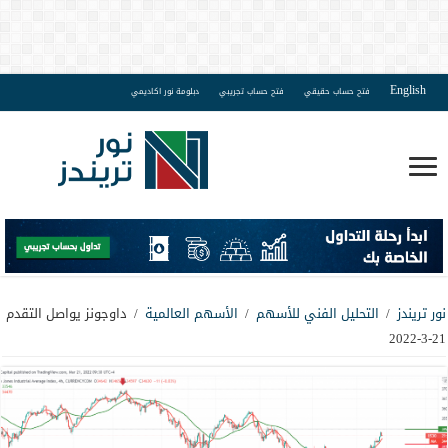
English
فتح حساب حقيقي
فتح حساب تجريبي
دبلومة نور اكاديمي
نور تريندز
/
التحليل الفني للأسهم
/
الأسهم العالمية
/
داوجونز يواصل التقدم
21-3-2022