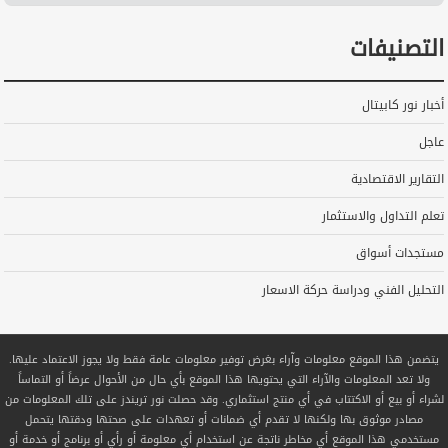
التصنيفات
أخبار نور كابيتال
عاجل
التقارير الاقتصادية
تعلم التداول والاستثمار
مستجدات أسواق
التحليل الفني ودراسة حركة الاسعار
يتضمن هذا الموقع معلومات وآراء بغرض توفير معلومات عامة فقط ولا يجوز الاعتماد عليها.
ولا تعد المعلومات والآراء التي يحتويها هذا الموقع بأي حال من الأحوال عرضاً أو التماساً
لشراء أو بيع أو الاكتتاب في أي منتج استثماري. وقد حصلت نور تريندز على تلك المعلومات من
مصادر موثوق بها ولكنها لا تقدم أي ضمانات أو تعهدات على صحتها ودقتها يتحمل
مستخدمي هذا الموقع أي مخاطر ناتجة عن استخدام أي معلومة أو رأي أو برنامج أو خدمة أو