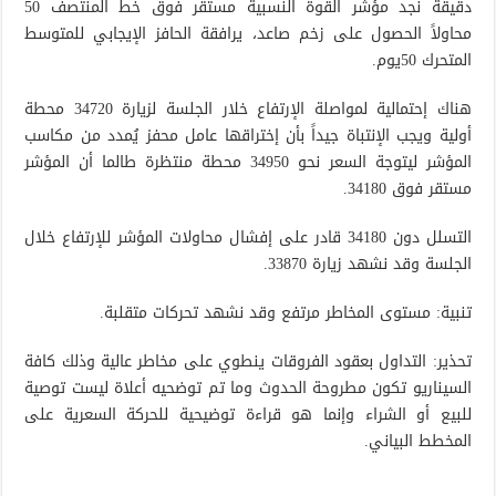
دقيقة نجد مؤشر القوة النسبية مستقر فوق خط المنتصف 50
محاولاً الحصول على زخم صاعد، يرافقة الحافز الإيجابي للمتوسط
المتحرك 50يوم.
هناك إحتمالية لمواصلة الإرتفاع خلار الجلسة لزيارة 34720 محطة
أولية ويجب الإنتباة جيداً بأن إختراقها عامل محفز يُمدد من مكاسب
المؤشر ليتوجة السعر نحو 34950 محطة منتظرة طالما أن المؤشر
مستقر فوق 34180.
التسلل دون 34180 قادر على إفشال محاولات المؤشر للإرتفاع خلال
الجلسة وقد نشهد زيارة 33870.
تنبية: مستوى المخاطر مرتفع وقد نشهد تحركات متقلبة.
تحذير: التداول بعقود الفروقات ينطوي على مخاطر عالية وذلك كافة
السيناريو تكون مطروحة الحدوث وما تم توضحيه أعلاة ليست توصية
للبيع أو الشراء وإنما هو قراءة توضيحية للحركة السعرية على
المخطط البياني.