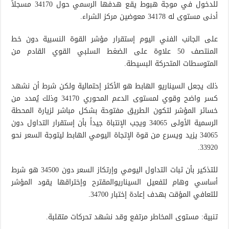
للدخول في موجة هبوط يقع هدفها الرسمي حول 34170 مسجلاً
أدنى مستوى له 34178 معوضين مركز الشراء.
على الجانب الفني اليوم إستقرار مؤشر القوة النسبية دون خط
المنتصف 50 علاوة على الضغط السلبي القوي القادم من
المتوسطات المتحركة البسيطة.
ذلك يجعل السيناريو الهابط هو الأكثر إحتمالية ولكن شرط أن نشهد
كسر واضح وقوي لمستوى الدعم المحوري 34170 وذلك يُمدد من
خسائر المؤشر لتكون الطريق مفتوحة بشكل مباشر لزيارة المحطة
الرسمية الأولى 34065 ويجب الإنتباة جيداً بأن إستقرار التداول دون
34065 يزيد ويسرع من قوة الإتجاة اليومي الهابط ليتوجة السعر نحو
33920.
للتذكير بأن ثبات التداول اليومي وإرتكاز السعر دون 34500 هو شرط
أساسي وهام لتفعيل السيناريوالمقترح وإختراقها يقود المؤشر
للتعافي المؤقت بهدف إعادة إختبار 34700.
تنبية: مستوى المخاطر مرتفع وقد نشهد تحركات متقلبة.