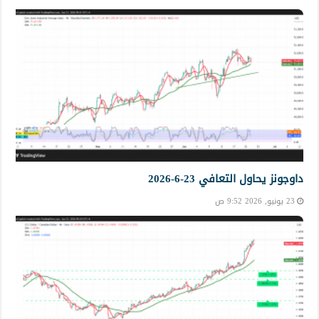
داوجونز يحاول التعافي 23-6-2026
23 يونيو, 2026 9:52 ص