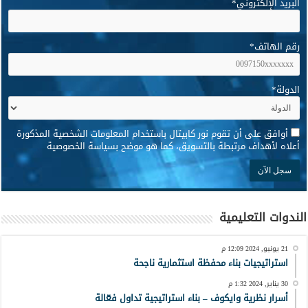
البريد الإلكتروني
*
رقم الهاتف
*
الدولة
*
*
أوافق على أن تقوم نور كابيتال باستخدام المعلومات الشخصية المذكورة
أعلاه لأهداف مرتبطة بالتسويق، كما هو موضح بسياسة الخصوصية
الندوات التعليمية
21 يونيو, 2024 12:09 م
استراتيجيات بناء محفظة استثمارية ناجحة
30 يناير, 2024 1:32 م
أسرار نظرية وايكوف – بناء استراتيجية تداول فعّالة