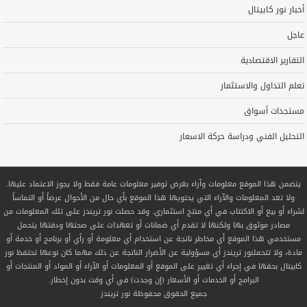
أخبار نور كابيتال
عاجل
التقارير الاقتصادية
تعلم التداول والاستثمار
مستجدات أسواق
التحليل الفني ودراسة حركة الاسعار
يتضمن هذا الموقع معلومات وآراء بغرض توفير معلومات عامة فقط ولا يجوز الاعتماد عليها.
ولا تعد المعلومات والآراء التي يحتويها هذا الموقع بأي حال من الأحوال عرضاً أو التماساً
لشراء أو بيع أو الاكتتاب في أي منتج استثماري. وقد حصلت نور تريندز على تلك المعلومات من
مصادر موثوق بها ولكنها لا تقدم أي ضمانات أو تعهدات على صحتها ودقتها يتحمل
مستخدمي هذا الموقع أي مخاطر ناتجة عن استخدام أي معلومة أو رأي أو برنامج أو خدمة أو
مادة، ولا تتحملنور تريندز أي مسؤولية عن الأضرار الناتجة عن ذلك مهما كان نوعها تحتفظ نور
كابيتال بحقها في إجراء أي تغيير على الموقع أو المعلومات أو الآراء أو المواد أو المنتجات أو
البرامج أو الخدمات أو الأسعار (إن وجدت) في أي وقت بدون إخطار.
جميع الحقوق محفوظة
نور تريندز