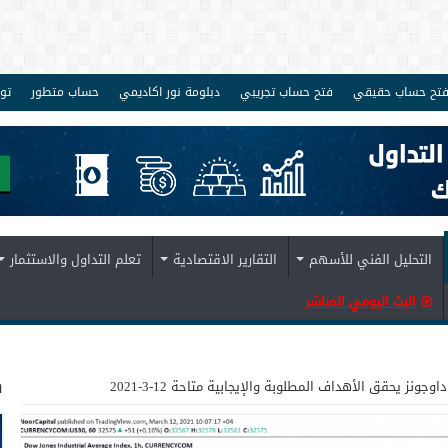
تح حساب حقيقي
فتح حساب تجريبي
دبلومة نور اكاديمي
حساب متطور
تو
التحليل الفني للأسهم
التقارير الاقتصادية
تعلم التداول والاستثمار
البث اليومي المباشر
ف
داوجونز يحقق الأهداف المطلوبة والإيجابية متاحة 12-3-2021