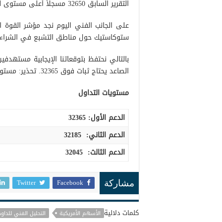
التقرير السابق 32650 مسجلاً أعلى مستوى له 32640.
على الجانب الفني اليوم نجد مؤشر القوة ال
ستوكاستيك حول مناطق التشبع في الشراء.
الصاعد يحتاج ثبات فوق 32365. تحذير: مستوى المخاطر يبدو مرتفعاً.
مستويات التداول
الدعم الأول:
32365
الدعم الثاني:
32185
الدعم الثالث
:
32045
Twitter
Facebook
مشاركة
كلمات دلالية
الأسهم الأمريكية
التحليل الفني للداوج