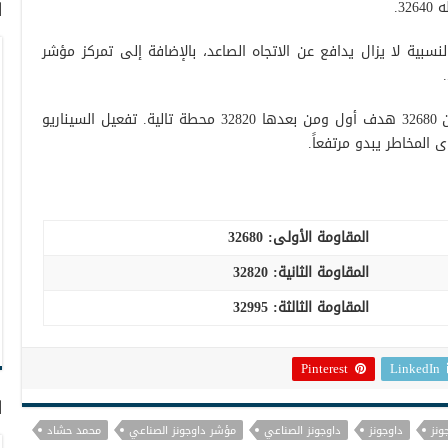
ا
نسبية لا يزال يدافع عن الاتجاه الصاعد، بالإضافة إلى تمركز مؤشر
بالتالي نحتفظ بتوقعاتنا الإيجابية مستهدفين 32680 هدف أول ومن بعدها 32820 محطة تالية. تفعيل السيناريو
المقاومة الأولى:
32680
المقاومة الثانية:
32820
المقاومة الثالثة:
32995
Pinterest
LinkedIn
ا
ونز
داوجونز
داوجونز الصناعي
مؤشر داوجونز الصناعي
محمد حشاد