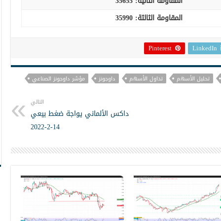
المقاومة الثانية:
35655
المقاومة الثالثة: 35990
Pinterest
LinkedIn
تحليل الأسهم
تداول الأسهم
داوجونز
مؤشر داوجونز الصناعي
التالي
داكس الألماني يواجة ضغط بيعي
14-2-2022