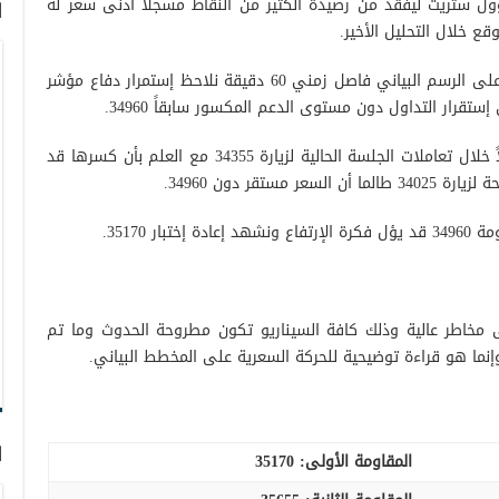
ل ستريت ليفقد من رصيدة الكثير من النقاط مسجلاً أدنى سعر له
ا
على الجانب الفني اليوم ومع تدقيق النظر على الرسم البياني فاصل زمني 60 دقيقة نلاحظ إستمرار دفاع مؤشر
ستقرار التداول دون مستوى الدعم المكسور سابقاً 34960.
قد يكون السيناريو الهابط هو الأكثر تفضيلاً خلال تعاملات الجلسة الحالية لزيارة 34355 مع العلم بأن كسرها قد
ستقر دون 34960.
 35170.
ى مخاطر عالية وذلك كافة السيناريو تكون مطروحة الحدوث وما تم
وإنما هو قراءة توضيحية للحركة السعرية على المخطط البياني.
ا
المقاومة الأولى:
35170