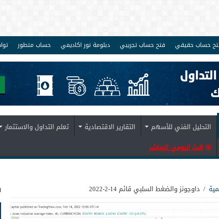
تح حساب حقيقي
فتح حساب تجريبي
دبلومة نور اكاديمي
حساب متطور
توا
التحليل الفني للأسهم
التقارير الاقتصادية
تعلم التداول والاستثمار
البث اليومي المباشر
ف
مية
/
داوجونز والضغط السلبي قائم 14-2-2022