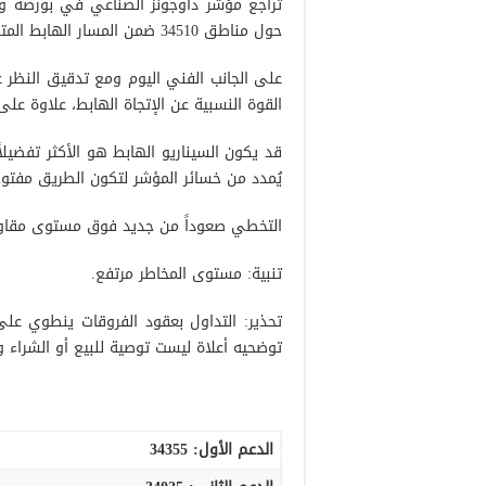
تراجع مؤشر داوجونز الصناعي في بورصة وو
حول مناطق 34510 ضمن المسار الهابط المتوقع خلال التحليل الأخير.
القوة النسبية عن الإتجاة الهابط، علاوة على إ
يُمدد من خسائر المؤشر لتكون الطريق مفتوحة لزيارة 34025 طالما أن السعر م
التخطي صعوداً من جديد فوق مستوى مقاومة 34960 قد يؤل فكرة الإرتفاع ونشهد إعادة إختبار
تنبية: مستوى المخاطر مرتفع.
تحذير: التداول بعقود الفروقات ينطوي عل
توضحيه أعلاة ليست توصية للبيع أو الشراء 
الدعم الأول:
34355