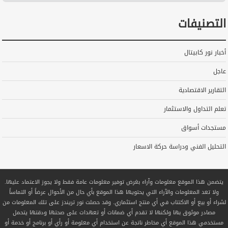
التصنيفات
أخبار نور كابيتال
عاجل
التقارير الاقتصادية
تعلم التداول والاستثمار
مستجدات أسواق
التحليل الفني ودراسة حركة الاسعار
يتضمن هذا الموقع معلومات وآراء بغرض توفير معلومات عامة فقط ولا يجوز الاعتماد عليها.
ولا تعد المعلومات والآراء التي يحتويها هذا الموقع بأي حال من الأحوال عرضاً أو التماساً
لشراء أو بيع أو الاكتتاب في أي منتج استثماري. وقد حصلت نور تريندز على تلك المعلومات من
مصادر موثوق بها ولكنها لا تقدم أي ضمانات أو تعهدات على صحتها ودقتها يتحمل
مستخدمي هذا الموقع أي مخاطر ناتجة عن استخدام أي معلومة أو رأي أو برنامج أو خدمة أو