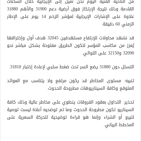
من الناحية الفنية اليوم نحن نميل إلى الإيجابية خلال الساعات
القادمة وذلك نتيجة الإرتكاز فوق أرضية دعم 31900 والأهم 31880
علاوة على الإشارات الإيجابية لمؤشر الزخم 14 يوم على الإطار
الزمني 60 دقيقة.
قد نشهد محاولات للإرتفاع مستهدفين 32045 هدف أول وإختراقها
يُعزز من مكاسب المؤسر لتكون الطريق مفتوحة بشكل مباشر نحو
32090 و32150 على التوالي.
التسلل دون 31880 يضع السر تحت ضغط سلبي لإعادة إختبار 31810.
تنبيه: مستوى المخاطر قد يكون مرتفع ولا يتناسب مع العوائد
المتوقع وكافة السيناريوهات مطروحة الحدوث.
تحذير: التداول بعقود الفروقات ينطوي على مخاطر عالية وذلك كافة
السيناريو تكون مطروحة الحدوث وما تم توضحيه أعلاة ليست توصية
للبيع أو الشراء وإنما هو قراءة توضيحية للحركة السعرية على
المخطط البياني.