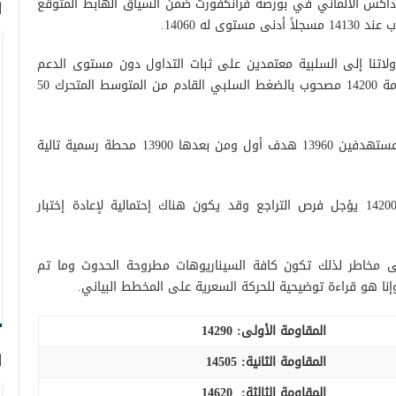
اكس الألماني في بورصة فرانكفورت ضمن السياق الهابط المتوقع
ا
 له 14060.
ولاتنا إلى السلبية معتمدين على ثبات التداول دون مستوى الدعم
المكسور سابقاً والمحول إلى مستوى مقاومة 14200 مصحوب بالضغط السلبي القادم من المتوسط المتحرك 50
بالتالي السيناريو الهابط هو الأكثر تفضيلاً مستهدفين 13960 هدف أول ومن بعدها 13900 محطة رسمية تالية
التخطي صعوداً والإرتقاء من جديد فوق 14200 يؤجل فرص التراجع وقد يكون هناك إحتمالية لإعادة إختبار
لى مخاطر لذلك تكون كافة السيناريوهات مطروحة الحدوث وما تم
وإنا هو قراءة توضيحية للحركة السعرية على المخطط البياني.
المقاومة الأولى:
14290
ا
المقاومة الثانية:
14505
المقاومة الثالثة: 14620