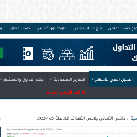
تح حساب حقيقي
فتح حساب تجريبي
دبلومة نور اكاديمي
حساب متطور
تو
التحليل الفني للأسهم
التقارير الاقتصادية
تعلم التداول والاستثمار
البث اليومي المباشر
ف
مية
/
داكس الألماني يلامس الأهداف الهابطة 25-4-2022