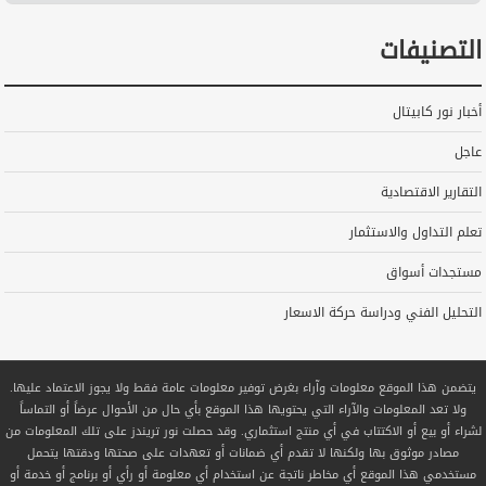
التصنيفات
أخبار نور كابيتال
عاجل
التقارير الاقتصادية
تعلم التداول والاستثمار
مستجدات أسواق
التحليل الفني ودراسة حركة الاسعار
يتضمن هذا الموقع معلومات وآراء بغرض توفير معلومات عامة فقط ولا يجوز الاعتماد عليها.
ولا تعد المعلومات والآراء التي يحتويها هذا الموقع بأي حال من الأحوال عرضاً أو التماساً
لشراء أو بيع أو الاكتتاب في أي منتج استثماري. وقد حصلت نور تريندز على تلك المعلومات من
مصادر موثوق بها ولكنها لا تقدم أي ضمانات أو تعهدات على صحتها ودقتها يتحمل
مستخدمي هذا الموقع أي مخاطر ناتجة عن استخدام أي معلومة أو رأي أو برنامج أو خدمة أو