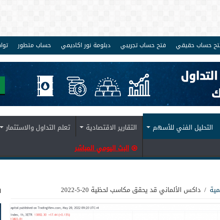
تح حساب حقيقي
فتح حساب تجريبي
دبلومة نور اكاديمي
حساب متطور
توا
التحليل الفني للأسهم
التقارير الاقتصادية
تعلم التداول والاستثمار
البث اليومي المباشر
ف
مية
/
داكس الألماني قد يحقق مكاسب لحظية 20-5-2022