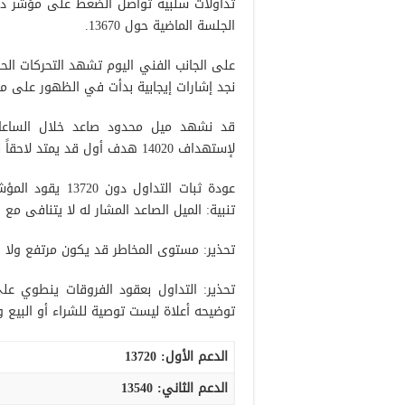
تداولات سلبية تواصل الضغط على مؤشر دا
الجلسة الماضية حول 13670.
نجد إشارات إيجابية بدأت في الظهور على مؤش
لإستهداف 14020 هدف أول قد يمتد لاحقاً لزيارة 14100 طالما أن السعر مستقر فوق 13720.
تنبية: الميل الصاعد المشار له لا يتنافى مع ا
تحذير: مستوى المخاطر قد يكون مرتفع ولا 
تحذير: التداول بعقود الفروقات ينطوي ع
توضيحه أعلاة ليست توصية للشراء أو البيع 
الدعم الأول:
13720
الدعم الثاني:
13540