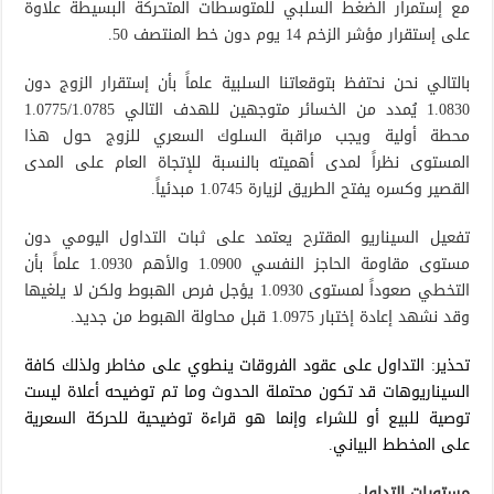
مع إستمرار الضغط السلبي للمتوسطات المتحركة البسيطة علاوة
على إستقرار مؤشر الزخم 14 يوم دون خط المنتصف 50.
بالتالي نحن نحتفظ بتوقعاتنا السلبية علماً بأن إستقرار الزوج دون
1.0830 يُمدد من الخسائر متوجهين للهدف التالي 1.0775/1.0785
محطة أولية ويجب مراقبة السلوك السعري للزوج حول هذا
المستوى نظراً لمدى أهميته بالنسبة للإتجاة العام على المدى
القصير وكسره يفتح الطريق لزيارة 1.0745 مبدئياً.
تفعيل السيناريو المقترح يعتمد على ثبات التداول اليومي دون
مستوى مقاومة الحاجز النفسي 1.0900 والأهم 1.0930 علماً بأن
التخطي صعوداً لمستوى 1.0930 يؤجل فرص الهبوط ولكن لا يلغيها
وقد نشهد إعادة إختبار 1.0975 قبل محاولة الهبوط من جديد.
تحذير: التداول على عقود الفروقات ينطوي على مخاطر ولذلك كافة
السيناريوهات قد تكون محتملة الحدوث وما تم توضيحه أعلاة ليست
توصية للبيع أو للشراء وإنما هو قراءة توضيحية للحركة السعرية
على المخطط البياني.
مستويات التداول