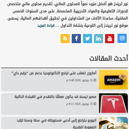
نور تريندز هو أفضل مزود نمواً للمحتوى المالي، تقديم محتوى مالي متخصص
للدورات التعليمية والمواد التدريبية المخصصة. على مدى السنوات الخمس
الماضية، ساعدنا الآلاف من المتداولين في تحقيق أهدافهم المالية، يسعى
موقع نور تريندز إلى التوعية بنشاط التداول …
قراءة المزيد
أحدث المقالات
أمازون تتغلب على تراجع التكنولوجيا بدعم من “برايم داي”
25 يونيو, 2026 9:48 م
مصير تيسلا قد يكون معلقًا بالتقدم في القيادة الذاتية
25 يونيو, 2026 8:11 م
اليورو يتراجع إلى أدنى مستوياته في سنة وسط تزايد
الضغوط النقدية