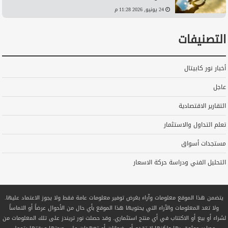
24 يونيو, 2026 11:28 م
التصنيفات
أخبار نور كابيتال
عاجل
التقارير الاقتصادية
تعلم التداول والاستثمار
مستجدات أسواق
التحليل الفني ودراسة حركة الاسعار
يتضمن هذا الموقع معلومات وآراء بغرض توفير معلومات عامة فقط ولا يجوز الاعتماد عليها.
ولا تعد المعلومات والآراء التي يحتويها هذا الموقع بأي حال من الأحوال عرضاً أو التماساً
لشراء أو بيع أو الاكتتاب في أي منتج استثماري. وقد حصلت نور تريندز على تلك المعلومات من