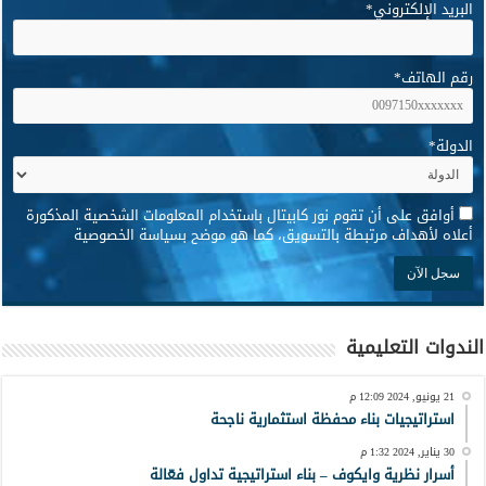
البريد الإلكتروني
*
رقم الهاتف
*
الدولة
*
*
أوافق على أن تقوم نور كابيتال باستخدام المعلومات الشخصية المذكورة
أعلاه لأهداف مرتبطة بالتسويق، كما هو موضح بسياسة الخصوصية
الندوات التعليمية
21 يونيو, 2024 12:09 م
استراتيجيات بناء محفظة استثمارية ناجحة
30 يناير, 2024 1:32 م
أسرار نظرية وايكوف – بناء استراتيجية تداول فعّالة