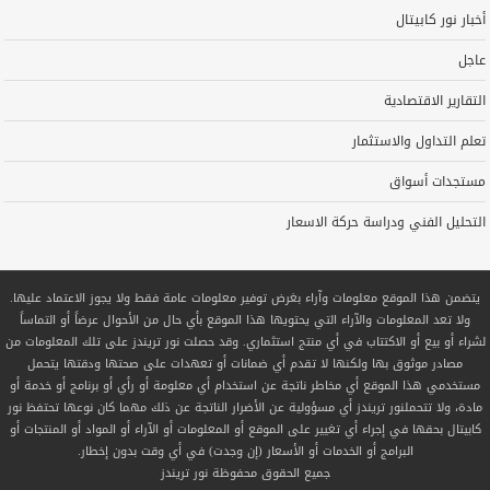
أخبار نور كابيتال
عاجل
التقارير الاقتصادية
تعلم التداول والاستثمار
مستجدات أسواق
التحليل الفني ودراسة حركة الاسعار
يتضمن هذا الموقع معلومات وآراء بغرض توفير معلومات عامة فقط ولا يجوز الاعتماد عليها.
ولا تعد المعلومات والآراء التي يحتويها هذا الموقع بأي حال من الأحوال عرضاً أو التماساً
لشراء أو بيع أو الاكتتاب في أي منتج استثماري. وقد حصلت نور تريندز على تلك المعلومات من
مصادر موثوق بها ولكنها لا تقدم أي ضمانات أو تعهدات على صحتها ودقتها يتحمل
مستخدمي هذا الموقع أي مخاطر ناتجة عن استخدام أي معلومة أو رأي أو برنامج أو خدمة أو
مادة، ولا تتحملنور تريندز أي مسؤولية عن الأضرار الناتجة عن ذلك مهما كان نوعها تحتفظ نور
كابيتال بحقها في إجراء أي تغيير على الموقع أو المعلومات أو الآراء أو المواد أو المنتجات أو
البرامج أو الخدمات أو الأسعار (إن وجدت) في أي وقت بدون إخطار.
جميع الحقوق محفوظة
نور تريندز