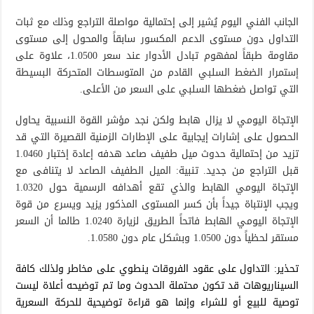
الجانب الفني اليوم يُشير إلى إحتمالية مواصلة التراجع وذلك مع ثبات
التداول دون مستوى الدعم المكسور سابقاً والمحول إلى مستوى
مقاومة طبقاً لمفهوم تبادل الأدوار عند سعر 1.0500، علاوة على
إستمرار الضغط السلبي القادم من المتوسطات المتحركة البسيطة
التي تواصل ضغطها السلبي على السعر من الأعلى.
الإتجاة اليومي لا يزال هابط ولكن نجد مؤشر القوة النسبية يحاول
الحصول على إشارات إيجابية على الإطارات الزمنية القصيرة التي قد
تزيد من إحتمالية حدوث ميل طفيف صاعد هدفه إعادة إختبار 1.0460
قبل التراجع من جديد. تنبية: الميل الطفيف الصاعد لا يتنافى مع
الإتجاة اليومي الهابط والذي تقع أهدافه الرسمية حول 1.0320
ويجب الإنتباة جيداً بأن كسر المستوى المذكور يزيد ويسرع من قوة
الإتجاة اليومي الهابط فاتحاً الطريق لزيارة 1.0240 طالما أن السعر
مستقر لحظياً دون 1.0500 وبشكل عام دون 1.0580.
تحذير: التداول على عقود الفروقات ينطوي على مخاطر ولذلك كافة
السيناريوهات قد تكون محتملة الحدوث وما تم توضيحه أعلاة ليست
توصية للبيع أو للشراء وإنما هو قراءة توضيحية للحركة السعرية