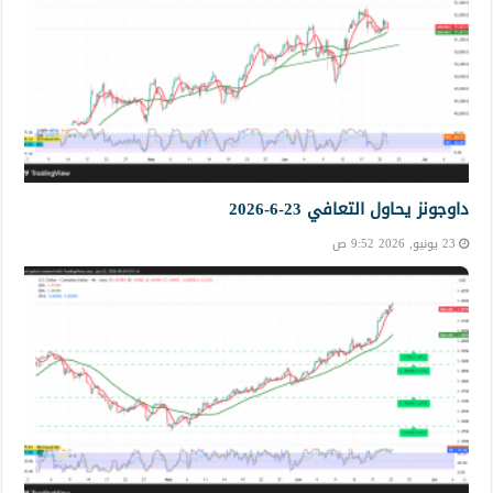
داوجونز يحاول التعافي 23-6-2026
23 يونيو, 2026 9:52 ص