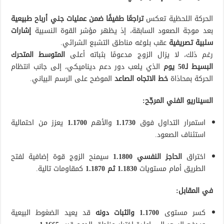
الحركة اللحظية تعكس
تراجعًا طفيفًا ضمن عمليات جني أرباح طبيعية
بعد موجة الصعود السابقة، إذ يظهر مؤشر القوة النسبية
إشارات
سلبية تصريفية
عقب بلوغه مناطق التشبع الشرائي.
رغم ذلك، لا يزال الزوج مدعومًا بثباته أعلى
المتوسط المتحرك
البسيط لـ50 يوم
الذي يلعب دور دعم ديناميكي، إلى جانب انتظام
الحركة بمحاذاة
خط الاتجاه الصاعد
الموضح على الرسم البياني.
السيناريو الفني المرجّح:
استمرار التداول فوق
1.1730
والأهم
1.1700
يعزز من احتمالية
استئناف الصعود.
اختراق
الحاجز النفسي 1.1800
سيمنح الزوج قوة إضافية لفتح
الطريق أمام مستويات
1.1830 ثم 1.1870
كمقاومات تالية.
في المقابل:
كسر مستوى
1.1700 والثبات دونه
قد يعيد الضغوط البيعية