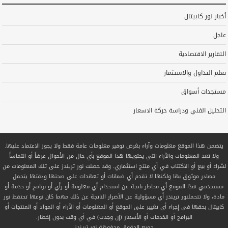
أخبار نور كابيتال
عاجل
التقارير الاقتصادية
تعلم التداول والاستثمار
مستجدات أسواق
التحليل الفني ودراسة حركة الاسعار
يتضمن هذا الموقع معلومات وآراء بغرض توفير معلومات عامة فقط ولا يجوز الاعتماد عليها.
ولا تعد المعلومات والآراء التي يحتويها هذا الموقع بأي حال من الأحوال عرضاً أو التماساً
لشراء أو بيع أو الاكتتاب في أي منتج استثماري. وقد حصلت نور تريندز على تلك المعلومات من
مصادر موثوق بها ولكنها لا تقدم أي ضمانات أو تعهدات على صحتها ودقتها يتحمل
مستخدمي هذا الموقع أي مخاطر ناتجة عن استخدام أي معلومة أو رأي أو برنامج أو خدمة أو
مادة، ولا تتحملنور تريندز أي مسؤولية عن الأضرار الناتجة عن ذلك مهما كان نوعها تحتفظ نور
كابيتال بحقها في إجراء أي تغيير على الموقع أو المعلومات أو الآراء أو المواد أو المنتجات أو
البرامج أو الخدمات أو الأسعار (إن وجدت) في أي وقت بدون إخطار.
جميع الحقوق محفوظة
نور تريندز