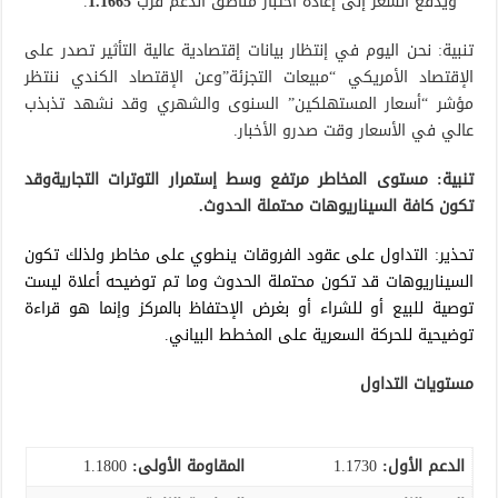
ويدفع السعر إلى إعادة اختبار مناطق الدعم قرب
1.1665
.
تنبية: نحن اليوم في إنتظار بيانات إقتصادية عالية التأثير تصدر على
الإقتصاد الأمريكي “مبيعات التجزئة”وعن الإقتصاد الكندي ننتظر
مؤشر “أسعار المستهلكين” السنوى والشهري وقد نشهد تذبذب
عالي في الأسعار وقت صدرو الأخبار.
تنبية: مستوى المخاطر مرتفع وسط إستمرار التوترات التجاريةوقد
تكون كافة السيناريوهات محتملة الحدوث.
تحذير: التداول على عقود الفروقات ينطوي على مخاطر ولذلك تكون
السيناريوهات قد تكون محتملة الحدوث وما تم توضيحه أعلاة ليست
توصية للبيع أو للشراء أو بغرض الإحتفاظ بالمركز وإنما هو قراءة
توضيحية للحركة السعرية على المخطط البياني.
مستويات التداول
الدعم الأول:
1.1730
المقاومة الأولى:
1.1800