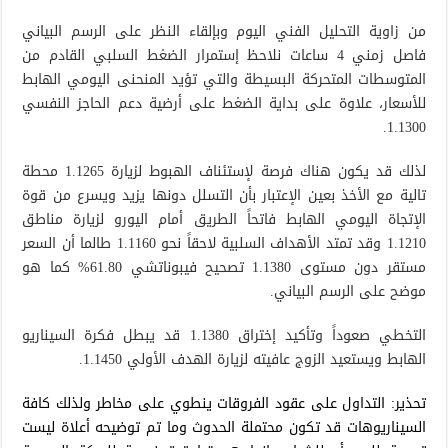
من زاوية التحليل الفني اليوم وبإلقاء النظر على الرسم البياني
فاصل زمني 4 ساعات نلاحظ إستمرار الضغط السلبي القادم من
المتوسطات المتحركة البسيطة والتي تؤيد المنحنى اليومي الهابط
للأسعار، علاوة على بداية الضغط على أرضية دعم الحاجز النفسي
1.1300.
لذلك قد يكون هناك فرصة لإستئناف الهبوط لزيارة 1.1265 محطة
تالية مع الأخذ بعين الإعتبار بأن التسلل دونها يزيد ويسرع من قوة
الإتجاة اليومي الهابط فاتحاً الطريق أمام اليورو لزيارة مناطق
1.1210 وقد تمتد الأهداف السلبية لاحقاً نحو 1.1160 طالما أن السعر
مستقر دون مستوى 1.1380 تصحيح فيبوناتشي 61.80% كما هو
موضح على الرسم البياني.
التخطي صعوداً وتأكيد إختراق 1.1380 قد يبطل فكرة السيناريو
الهابط ويستعيد الزوج عافيته لزيارة الهدف الأولي 1.1450.
تحذير: التداول على عقود الفروقات ينطوي على مخاطر ولذلك كافة
السيناريوهات قد تكون محتملة الحدوث وما تم توضيحه أعلاة ليست