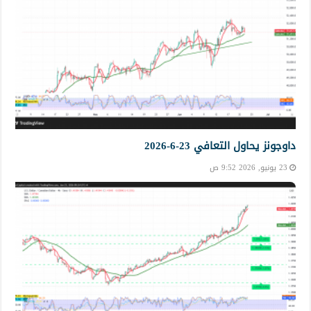
داوجونز يحاول التعافي 23-6-2026
23 يونيو, 2026 9:52 ص