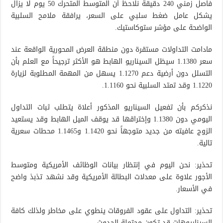
فاصل زمني 240 دقيقة نلاحظ أن المتوسط المتحرك 50 يوم لا يزال
يشكل عامل ضغط سلبي على السعر، يرافقة ملامح السلبية
الواضحة على مؤشر ستوكاستيك.
مادامت التداولات مستقرة دون منطقة العرض المحورية الواقعة عند
سعر 1.1380 سيظل السيناريو الهابط هو الأكثر ترجيحاً مع العلم بأن
التسلل دون أرضية دعم 1.1270 يسهل من المهمة المطلوبة لزيارة
1.1220 وقد تمتد السلبية نحو 1.1160.
نذكركم بأن تفعيل السيناريو المذكور أعلاة يتطلب ثبات التداول
اليومي دون 1.1380 وإختراقها قد يوقف الميل الهابط وقد يستعيد
الزوج عافيته من جديد متوجهاً نحو 1.1420 و1.1465 محطات سعرية
تالية.
تحذير: نحن اليوم في إنتظار بيانات الوظائف الأمريكية ومتوسط
الأجور علاوة على معدلات البطالة الأمريكية وقد نشهد تذبذ واضح
في الأسعار.
تحذير: التداول على عقود الفروقات ينطوي على مخاطر ولذلك كافة
السيناريوهات قد تكون محتملة الحدوث.