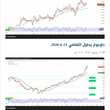
داوجونز يحاول التعافي 23-6-2026
23 يونيو, 2026 9:52 ص