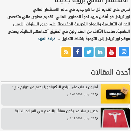
الاستثمار المالي برؤية جديدة
نحرص على تقديم كل ما هو جديد في عالم الاستثمار المالي
نور تريندز هو أفضل مزود نمواً للمحتوى المالي، تقديم محتوى مالي متخصص
للدورات التعليمية والمواد التدريبية المخصصة. على مدى السنوات الخمس
الماضية، ساعدنا الآلاف من المتداولين في تحقيق أهدافهم المالية، يسعى
موقع نور تريندز إلى التوعية بنشاط التداول …
قراءة المزيد
أحدث المقالات
أمازون تتغلب على تراجع التكنولوجيا بدعم من “برايم داي”
25 يونيو, 2026 9:48 م
مصير تيسلا قد يكون معلقًا بالتقدم في القيادة الذاتية
25 يونيو, 2026 8:11 م