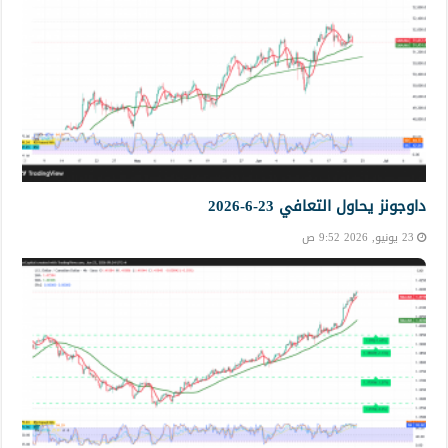
داوجونز يحاول التعافي 23-6-2026
23 يونيو, 2026 9:52 ص