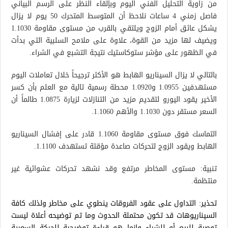
من زاوية التحليل الفني اليوم وبإلقاء النظر على الرسم البياني
فاصل زمني 4 ساعات نلاحظ أن المتوسط المتحرك 50 يوم لا يزال
يشكل عائق أمام الزوج ويلتقي بالقرب من مستوى مقاومة 1.1030
ويضيف لها مزيد من القوة، علاوة على ملامح السلبية التي بدأت
في الظهور على مؤشر ستوكاستيك نتيجة التشبع في الشراء.
بالتالي لا يزال السيناريو الهابط هو الأكثر ترجيحاً خلال تعاملات اليوم
مستهدفين 1.0955 و1.0920 محطة رسمية تالية مع العلم بأن كسر
الأخير يقود اليورو لتقديم مزيد من التنازلات لزيارة 1.0875 طالماً أن
السعر مستقر دون 1.1030 والأهم 1.1060.
التماسك فوق مستوى مقاومة 1.1060 قادر على إفشال السيناريو
الهابط ويقود الزوج لتحركات صاعدة مؤقتة تستهدف 1.1100.
تنبية: مستوى المخاطر مرتفع وقد نشهد تحركات عشوائية غير
منتظمة.
تحذير: التداول على عقود الفروقات ينطوي على مخاطر ولذلك كافة
السيناريوهات قد تكون محتملة الحدوث وما تم توضيحه أعلاة ليست
توصية للبيع أو للشراء وإنما هو قراءة توضيحية للحركة السعرية