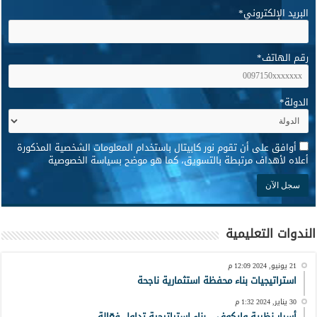
البريد الإلكتروني
*
رقم الهاتف
*
الدولة
*
*
أوافق على أن تقوم نور كابيتال باستخدام المعلومات الشخصية المذكورة
أعلاه لأهداف مرتبطة بالتسويق، كما هو موضح بسياسة الخصوصية
الندوات التعليمية
21 يونيو, 2024 12:09 م
استراتيجيات بناء محفظة استثمارية ناجحة
30 يناير, 2024 1:32 م
أسرار نظرية وايكوف – بناء استراتيجية تداول فعّالة