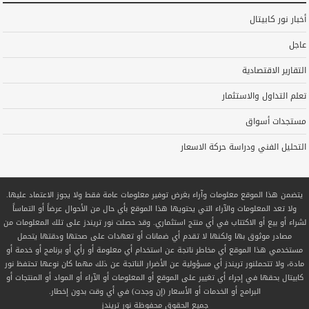
أخبار نور كابيتال
عاجل
التقارير الاقتصادية
تعلم التداول والاستثمار
مستجدات أسواق
التحليل الفني ودراسة حركة الاسعار
يتضمن هذا الموقع معلومات وآراء بغرض توفير معلومات عامة فقط ولا يجوز الاعتماد عليها.
ولا تعد المعلومات والآراء التي يحتويها هذا الموقع بأي حال من الأحوال عرضاً أو التماساً
لشراء أو بيع أو الاكتتاب في أي منتج استثماري. وقد حصلت نور تريندز على تلك المعلومات من
مصادر موثوق بها ولكنها لا تقدم أي ضمانات أو تعهدات على صحتها ودقتها يتحمل
مستخدمي هذا الموقع أي مخاطر ناتجة عن استخدام أي معلومة أو رأي أو برنامج أو خدمة أو
مادة، ولا تتحملنور تريندز أي مسؤولية عن الأضرار الناتجة عن ذلك مهما كان نوعها تحتفظ نور
كابيتال بحقها في إجراء أي تغيير على الموقع أو المعلومات أو الآراء أو المواد أو المنتجات أو
البرامج أو الخدمات أو الأسعار (إن وجدت) في أي وقت بدون إخطار.
جميع الحقوق محفوظة
نور تريندز