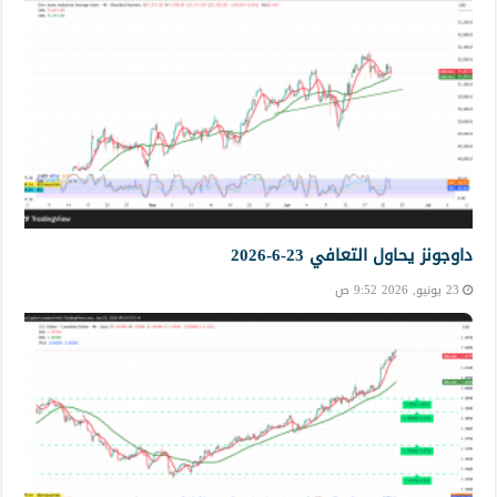
داوجونز يحاول التعافي 23-6-2026
23 يونيو, 2026 9:52 ص