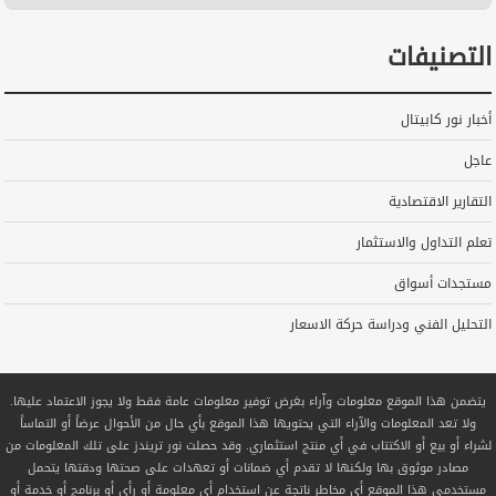
التصنيفات
أخبار نور كابيتال
عاجل
التقارير الاقتصادية
تعلم التداول والاستثمار
مستجدات أسواق
التحليل الفني ودراسة حركة الاسعار
يتضمن هذا الموقع معلومات وآراء بغرض توفير معلومات عامة فقط ولا يجوز الاعتماد عليها.
ولا تعد المعلومات والآراء التي يحتويها هذا الموقع بأي حال من الأحوال عرضاً أو التماساً
لشراء أو بيع أو الاكتتاب في أي منتج استثماري. وقد حصلت نور تريندز على تلك المعلومات من
مصادر موثوق بها ولكنها لا تقدم أي ضمانات أو تعهدات على صحتها ودقتها يتحمل
مستخدمي هذا الموقع أي مخاطر ناتجة عن استخدام أي معلومة أو رأي أو برنامج أو خدمة أو