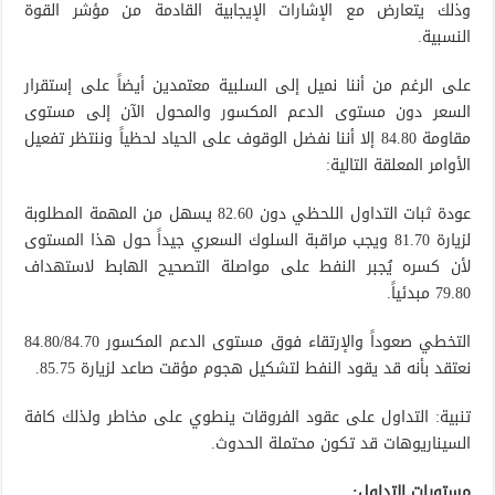
وذلك يتعارض مع الإشارات الإيجابية القادمة من مؤشر القوة
النسبية.
على الرغم من أننا نميل إلى السلبية معتمدين أيضاً على إستقرار
السعر دون مستوى الدعم المكسور والمحول الآن إلى مستوى
مقاومة 84.80 إلا أننا نفضل الوقوف على الحياد لحظياً وننتظر تفعيل
الأوامر المعلقة التالية:
عودة ثبات التداول اللحظي دون 82.60 يسهل من المهمة المطلوبة
لزيارة 81.70 ويجب مراقبة السلوك السعري جيداً حول هذا المستوى
لأن كسره يُجبر النفط على مواصلة التصحيح الهابط لاستهداف
79.80 مبدئياً.
التخطي صعوداً والإرتقاء فوق مستوى الدعم المكسور 84.80/84.70
نعتقد بأنه قد يقود النفط لتشكيل هجوم مؤقت صاعد لزيارة 85.75.
تنبية: التداول على عقود الفروقات ينطوي على مخاطر ولذلك كافة
السيناريوهات قد تكون محتملة الحدوث.
مستويات التداول: