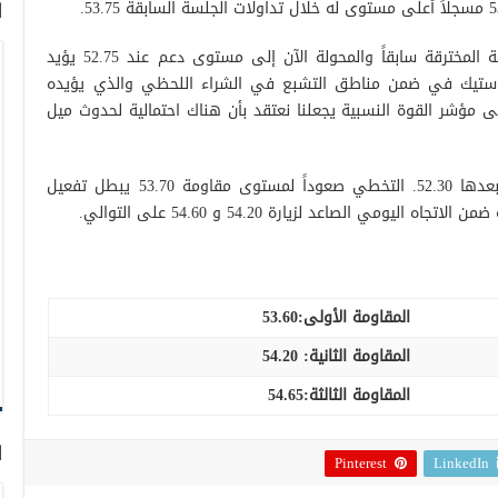
ا
فنياً استقرار التداول فوق مستوى المقاومة المخترقة سابقاً والمحولة الآن إلى مستوى دعم عند 52.75 يؤيد
استيك في ضمن مناطق التشبع في الشراء اللحظي والذي يؤيده
 مؤشر القوة النسبية يجعلنا نعتقد بأن هناك احتمالية لحدوث ميل
بالتالي قد نشهد إعادة اختبار 52.75 ومن بعدها 52.30. التخطي صعوداً لمستوى مقاومة 53.70 يبطل تفعيل
ليومي الصاعد لزيارة 54.20 و 54.60 على التوالي.
المقاومة الأولى:
53.60
المقاومة الثانية:
54.20
المقاومة الثالثة:
54.65
ا
Pinterest
LinkedIn