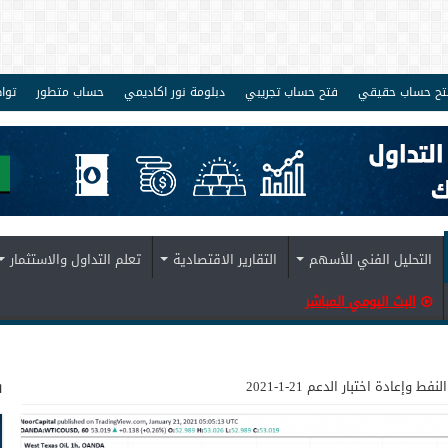
تح حساب حقيقي
فتح حساب تجريبي
دبلومة نور اكاديمي
حساب متطور
توا
التحليل الفني للأسهم
التقارير الاقتصادية
تعلم التداول والاستثمار
البث اليومي المباشر
ف
النفط وإعادة اختبار الدعم 21-1-2021