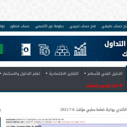
تح حساب حقيقي
فتح حساب تجريبي
دبلومة نور اكاديمي
حساب متطور
توا
التحليل الفني للأسهم
التقارير الاقتصادية
تعلم التداول والاستثمار
البث اليومي المباشر
ف
الكندي يواجة ضغط سلبي مؤقت 6-7-2021