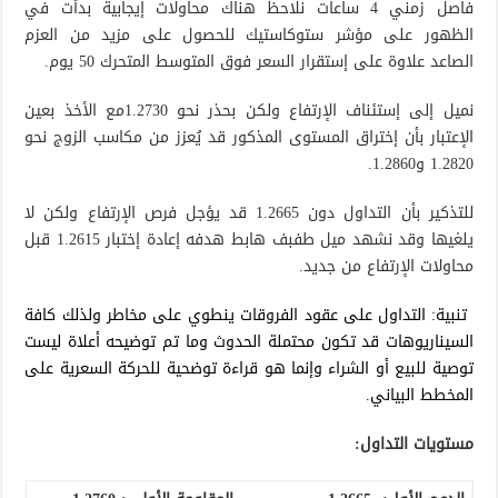
فاصل زمني 4 ساعات نلاحظ هناك محاولات إيجابية بدأت في
الظهور على مؤشر ستوكاستيك للحصول على مزيد من العزم
الصاعد علاوة على إستقرار السعر فوق المتوسط المتحرك 50 يوم.
نميل إلى إستئناف الإرتفاع ولكن بحذر نحو 1.2730مع الأخذ بعين
الإعتبار بأن إختراق المستوى المذكور قد يُعزز من مكاسب الزوج نحو
1.2820 و1.2860.
للتذكير بأن التداول دون 1.2665 قد يؤجل فرص الإرتفاع ولكن لا
يلغيها وقد نشهد ميل طفبف هابط هدفه إعادة إختبار 1.2615 قبل
محاولات الإرتفاع من جديد.
تنبية: التداول على عقود الفروقات ينطوي على مخاطر ولذلك كافة
السيناريوهات قد تكون محتملة الحدوث وما تم توضيحه أعلاة ليست
توصية للبيع أو الشراء وإنما هو قراءة توضحية للحركة السعرية على
المخطط البياني.
مستويات التداول: