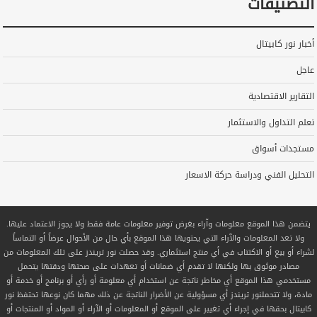
التصنيفات
أخبار نور كابيتال
عاجل
التقارير الاقتصادية
تعلم التداول والاستثمار
مستجدات أسواق
التحليل الفني ودراسة حركة الاسعار
يتضمن هذا الموقع معلومات وآراء بغرض توفير معلومات عامة فقط ولا يجوز الاعتماد عليها.
ولا تعد المعلومات والآراء التي يحتويها هذا الموقع بأي حال من الأحوال عرضاً أو التماساً
لشراء أو بيع أو الاكتتاب في أي منتج استثماري. وقد حصلت نور تريندز على تلك المعلومات من
مصادر موثوق بها ولكنها لا تقدم أي ضمانات أو تعهدات على صحتها ودقتها يتحمل
مستخدمي هذا الموقع أي مخاطر ناتجة عن استخدام أي معلومة أو رأي أو برنامج أو خدمة أو
مادة، ولا تتحملنور تريندز أي مسؤولية عن الأضرار الناتجة عن ذلك مهما كان نوعها تحتفظ نور
كابيتال بحقها في إجراء أي تغيير على الموقع أو المعلومات أو الآراء أو المواد أو المنتجات أو