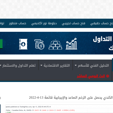
تح حساب حقيقي
فتح حساب تجريبي
دبلومة نور اكاديمي
حساب متطور
توا
التحليل الفني للأسهم
التقارير الاقتصادية
تعلم التداول والاستثمار
البث اليومي المباشر
ف
الكندي يحصل على الزخم الصاعد والإيجابية قائمة 13-4-2022