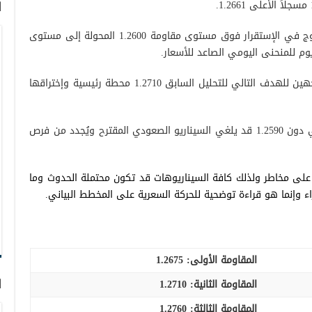
ا
من زاوية التحليل الفني اليوم ومع نجاح الزوج في الإستقرار فوق مستوى مقاومة 1.2600 المحولة إلى مستوى
بالتالي إحتمالية مواصلة الإرتفاع قائمة متوجهين للهدف التالي للتحليل السابق 1.2710 محطة رئيسية وإختراقها
فقط من الأسفل عودة ثبات التداول اللحظي دون 1.2590 قد يلغي السيناريو الصعودي المقترح ويُجدد من فرص
 على مخاطر ولذلك كافة السيناريوهات قد تكون محتملة الحدوث وما
ء وإنما هو قراءة توضحية للحركة السعرية على المخطط البياني.
المقاومة الأولى:
1.2675
ا
المقاومة الثانية:
1.2710
المقاومة الثالثة:
1.2760