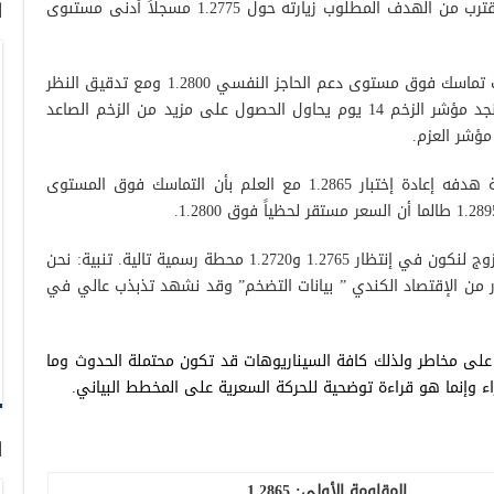
على الإستقرار فوق مستوى دعم 1.2880 مقترب من الهدف المطلوب زيارته حول 1.2775 مسجلاً أدنى مستىوى
ا
من زاوية التحليل الفني اليوم هناك محاولات تماسك فوق مستوى دعم الحاجز النفسي 1.2800 ومع تدقيق النظر
على الرسم البياني فاصل زمني 60 دقيقة نجد مؤشر الزخم 14 يوم يحاول الحصول على مزيد من الزخم الصاعد
مؤشر العزم.
قد نشهد ميل صاعد خلال الساعات القادمة هدفه إعادة إختبار 1.2865 مع العلم بأن التماسك فوق المستوى
التسلل دون 1.2800 يُجدد من فرص هبوط الزوج لنكون في إنتظار 1.2765 و1.2720 محطة رسمية تالية. تنبية: نحن
ر من الإقتصاد الكندي ” بيانات التضخم” وقد نشهد تذبذب عالي في
 على مخاطر ولذلك كافة السيناريوهات قد تكون محتملة الحدوث وما
ء وإنما هو قراءة توضحية للحركة السعرية على المخطط البياني.
ا
المقاومة الأولى:
1.2865