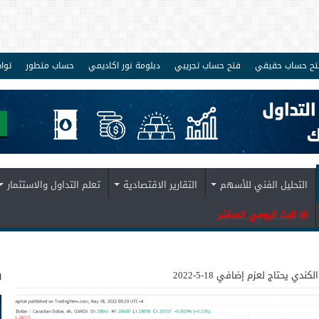
تح حساب حقيقي
فتح حساب تجريبي
دبلومة نور اكاديمي
حساب متطور
توا
التحليل الفني للأسهم
التقارير الاقتصادية
تعلم التداول والاستثمار
البث اليومي المباشر
ف
الكندي يحتاج لعزم إضافي 18-5-2022