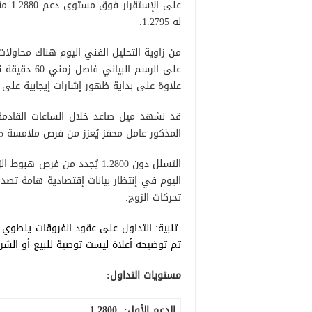
له 1.2795.
علاوة على بداية ظهور إشارات إيجابية على 
المذكور عامل محفز يُعزز من فرص ملامسة 1.2895 طالما أن السعر مستقر لحظياً فوق 1.2800.
اليوم في إنتظار بيانات إقتصادية هامة تصد
تحركات الزوج.
تنبية: التداول على عقود الفروقات ينطوي
تم توضيحه أعلاة ليست توصية للبيع أو الشرا
مستويات التداول:
الدعم الأول:
1.2800