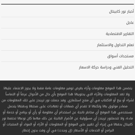
أخبار نور كابيتال
عاجل
التقارير الاقتصادية
تعلم التداول والاستثمار
مستجدات أسواق
التحليل الفني ودراسة حركة الاسعار
يتضمن هذا الموقع معلومات وآراء بغرض توفير معلومات عامة فقط ولا يجوز الاعتماد عليها.
ولا تعد المعلومات والآراء التي يحتويها هذا الموقع بأي حال من الأحوال عرضاً أو التماساً
لشراء أو بيع أو الاكتتاب في أي منتج استثماري. وقد حصلت نور تريندز على تلك المعلومات من
مصادر موثوق بها ولكنها لا تقدم أي ضمانات أو تعهدات على صحتها ودقتها يتحمل
مستخدمي هذا الموقع أي مخاطر ناتجة عن استخدام أي معلومة أو رأي أو برنامج أو خدمة أو
مادة، ولا تتحملنور تريندز أي مسؤولية عن الأضرار الناتجة عن ذلك مهما كان نوعها تحتفظ نور
كابيتال بحقها في إجراء أي تغيير على الموقع أو المعلومات أو الآراء أو المواد أو المنتجات أو
البرامج أو الخدمات أو الأسعار (إن وجدت) في أي وقت بدون إخطار.